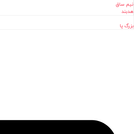
نیم ساق
هدبند
بزرگ پا