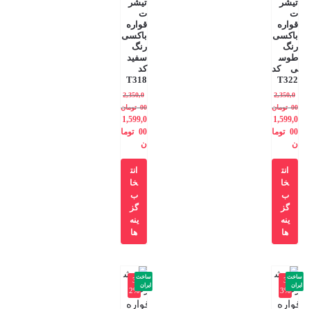
تیشر
تیشر
ت
ت
قواره
قواره
باکسی
باکسی
رنگ
رنگ
طوس
سفید
ی کد
کد
T318
T322
2,350,0
2,350,0
00
تومان
00
تومان
1,599,0
1,599,0
00
توما
00
توما
ن
ن
انت
انت
خا
خا
ب
ب
گز
گز
ینه
ینه
ها
ها
ساخت
ساخت
-3
-3
ایران
ایران
2%
3%