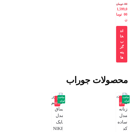
00
تومان
1,599,0
00
توما
ن
انت
خا
ب
گز
ینه
ها
محصولات جوراب
ساخت
ساخت
-1
-
ایران
ایران
6%
6%