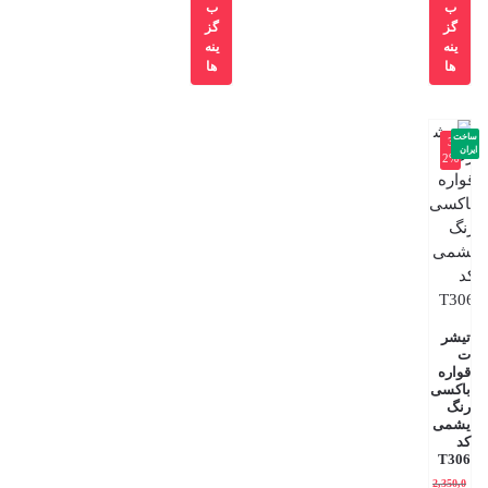
ب
ب
گز
گز
ینه
ینه
ها
ها
ساخت
-3
ایران
2%
تیشر
ت
قواره
باکسی
رنگ
یشمی
کد
T306
2,350,0