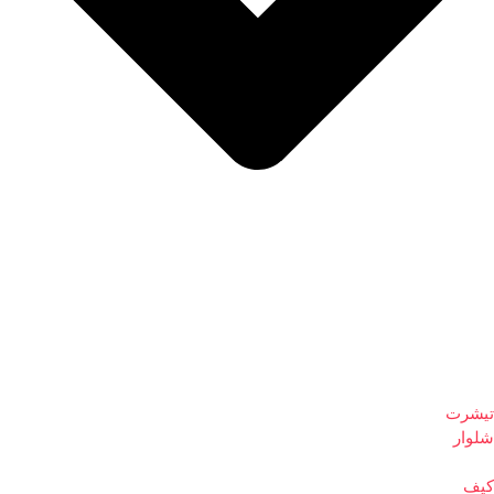
تیشرت
شلوار
کیف