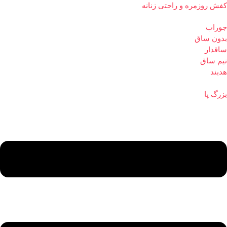
کفش روزمره و راحتی زنانه
جوراب
بدون ساق
ساقدار
نیم ساق
هدبند
بزرگ پا