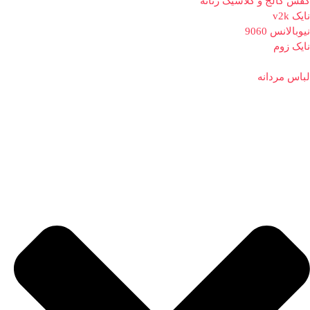
کفش کالج و کلاسیک زنانه
نایک v2k
نیوبالانس 9060
نایک زوم
لباس مردانه