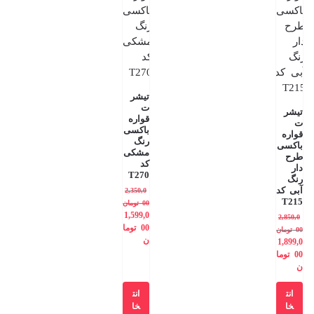
تیشر
ت
تیشر
قواره
ت
باکسی
قواره
رنگ
باکسی
مشکی
طرح
کد
دار
T270
رنگ
آبی کد
2,350,0
T215
00
تومان
1,599,0
2,850,0
00
توما
00
تومان
ن
1,899,0
00
توما
ن
انت
انت
خا
خا