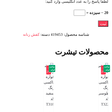
لطفا پاسخ را به عدد انگلیسی وارد کنید:
20 − سیزده =
شناسه محصول:
419453
دسته:
کفش زنانه
محصولات تیشرت
ساخت
ساخت
-3
-3
ایران
ایران
2%
2%