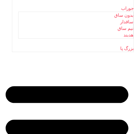
جوراب
بدون ساق
ساقدار
نیم ساق
هدبند
بزرگ پا