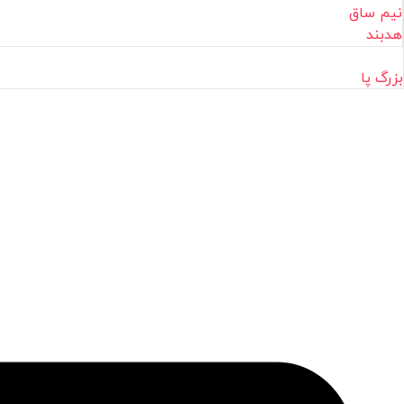
نیم ساق
هدبند
بزرگ پا