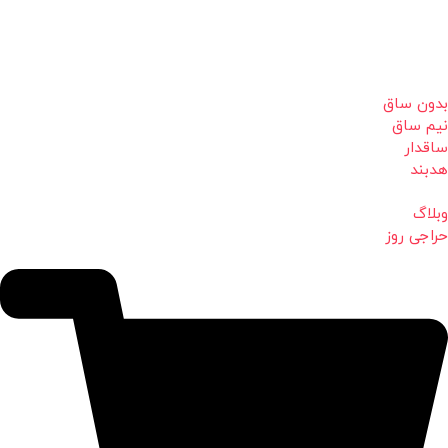
بدون ساق
نیم ساق
ساقدار
هدبند
وبلاگ
حراجی روز