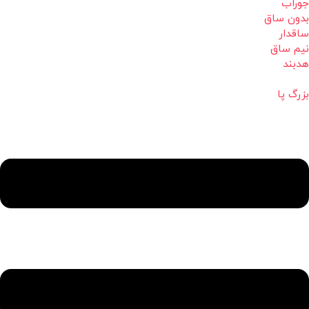
جوراب
بدون ساق
ساقدار
نیم ساق
هدبند
بزرگ پا