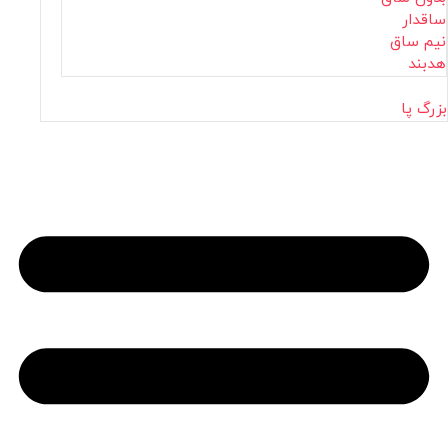
ساقدار
نیم ساق
هدبند
بزرگ پا