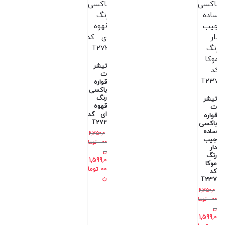
تیشر
ت
قواره
باکسی
رنگ
تیشر
قهوه
ت
ای کد
قواره
T272
باکسی
ساده
2,350,0
جیب
00
توما
دار
ن
رنگ
1,599,0
موکا
00
توما
کد
ن
T237
2,350,0
00
توما
ن
1,599,0