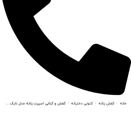
خانه
کفش زنانه
کتونی دخترانه
کفش و کتانی اسپرت زنانه مدل نایک کوشلون NIKE V2K رنگ طوسی یاسی کد 41834
/
/
/