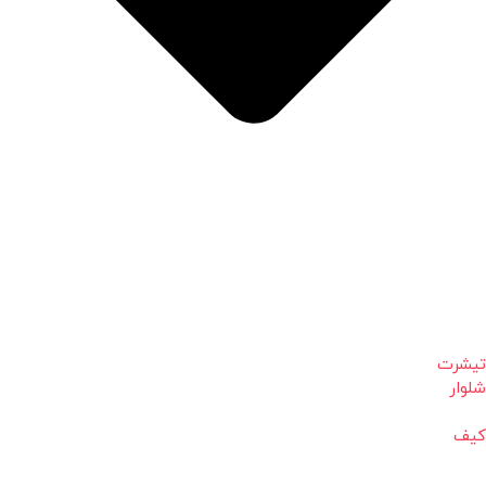
تیشرت
شلوار
کیف