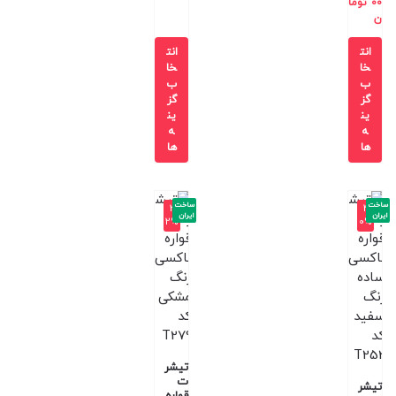
00
توما
ن
انت
انت
خا
خا
ب
ب
گز
گز
ین
ین
ه
ه
ها
ها
ساخت
ساخت
-3
-4
ایران
ایران
2%
0%
تیشر
ت
تیشر
قواره