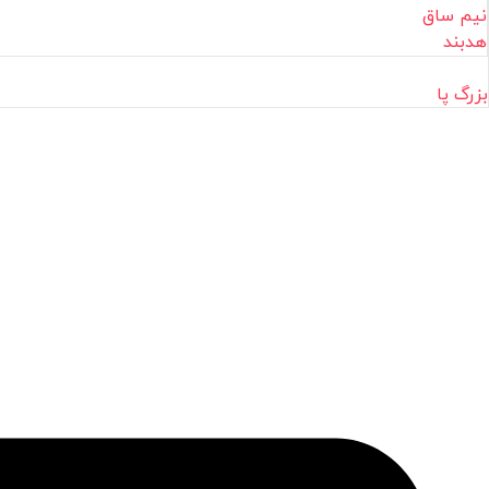
نیم ساق
هدبند
بزرگ پا