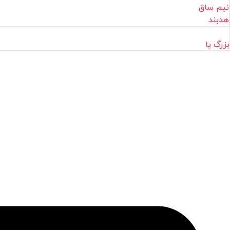
نیم ساق
هدبند
بزرگ پا