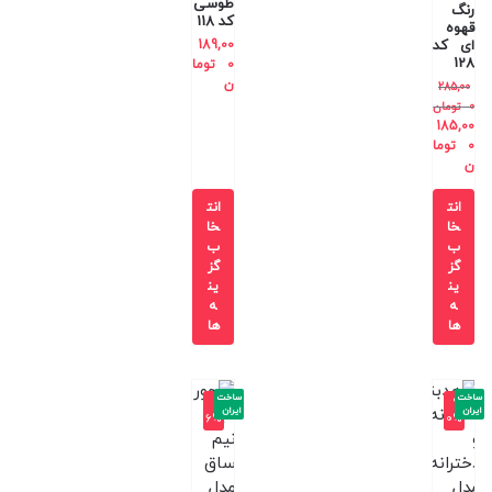
طوسی
رنگ
کد 118
قهوه
ای کد
189,00
128
0
توما
ن
285,00
0
تومان
185,00
0
توما
ن
انت
انت
خا
خا
ب
ب
گز
گز
ین
ین
ه
ه
ها
ها
ساخت
ساخت
-1
-9
ایران
ایران
6%
0%