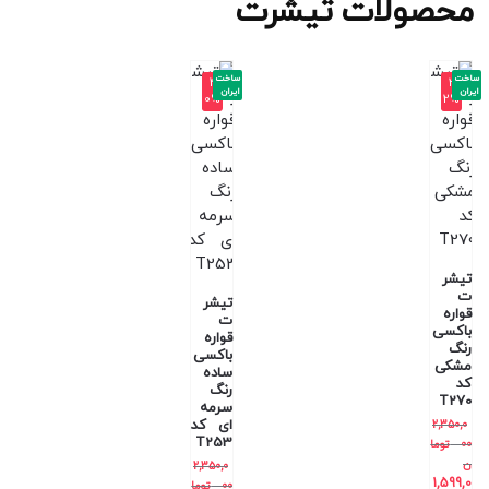
محصولات تیشرت
ساخت
ساخت
-4
-3
ایران
ایران
0%
2%
تیشر
ت
تیشر
قواره
ت
باکسی
قواره
رنگ
باکسی
مشکی
ساده
کد
رنگ
T270
سرمه
ای کد
2,350,0
T253
00
توما
ن
2,350,0
1,599,0
00
توما