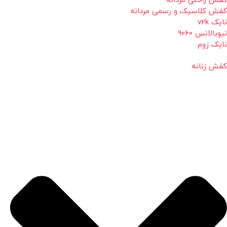
کفش راحتی مردانه
کفش کلاسیک و رسمی مردانه
نایک v2k
نیوبالانس 9060
نایک زوم
کفش زنانه