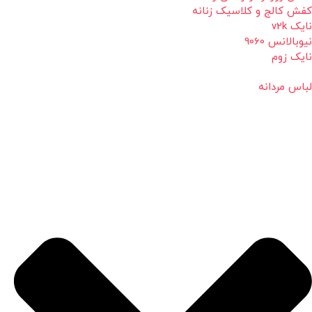
کفش کالج و کلاسیک زنانه
نایک v2k
نیوبالانس 9060
نایک زوم
لباس مردانه