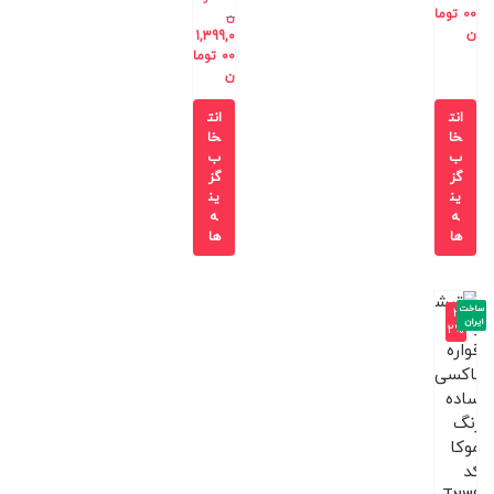
00
توما
ن
ن
1,399,0
00
توما
ن
انت
انت
خا
خا
ب
ب
گز
گز
ین
ین
ه
ه
ها
ها
ساخت
-3
ایران
2%