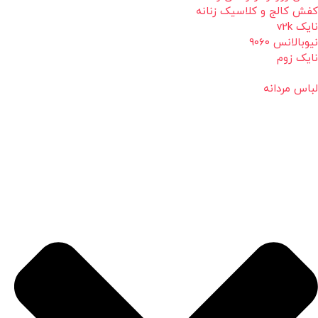
کفش کالج و کلاسیک زنانه
نایک v2k
نیوبالانس 9060
نایک زوم
لباس مردانه