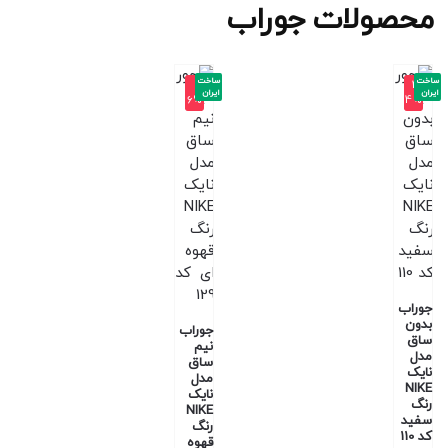
محصولات جوراب
ساخت
ساخت
-1
-2
ایران
ایران
6%
4%
جوراب
بدون
جوراب
ساق
نیم
مدل
ساق
نایک
مدل
NIKE
نایک
رنگ
NIKE
سفید
رنگ
کد 110
قهوه