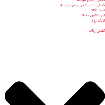
کفش راحتی مردانه
کفش کلاسیک و رسمی مردانه
نایک v2k
نیوبالانس 9060
نایک زوم
کفش زنانه