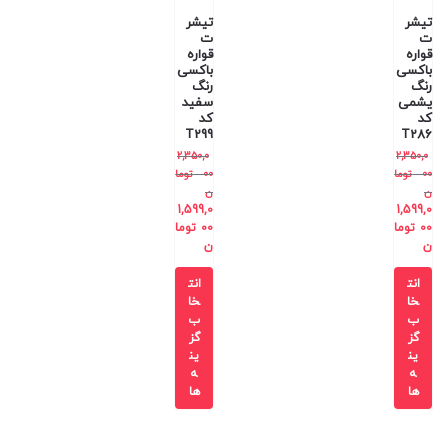
تیشر
تیشر
ت
ت
قواره
قواره
باکسی
باکسی
رنگ
رنگ
یشمی
سفید
کد
کد
T299
T286
2,350,0
2,350,0
00
توما
00
توما
ن
ن
1,599,0
1,599,0
00
توما
00
توما
ن
ن
انت
انت
خا
خا
ب
ب
گز
گز
ین
ین
ه
ه
ها
ها