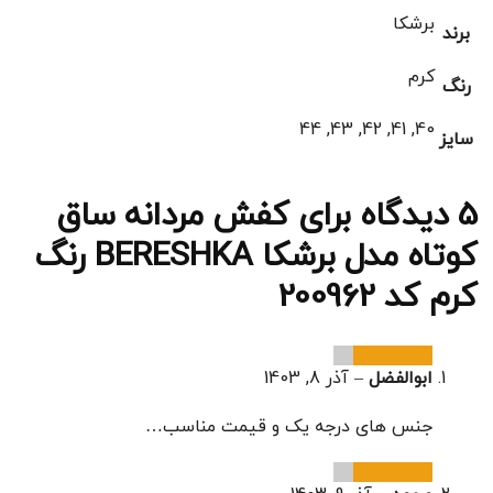
برشکا
برند
کرم
رنگ
40, 41, 42, 43, 44
سایز
5 دیدگاه برای
کفش مردانه ساق
کوتاه مدل برشکا BERESHKA رنگ
کرم کد 200962
ابوالفضل
–
آذر 8, 1403
جنس های درجه یک و قیمت مناسب…