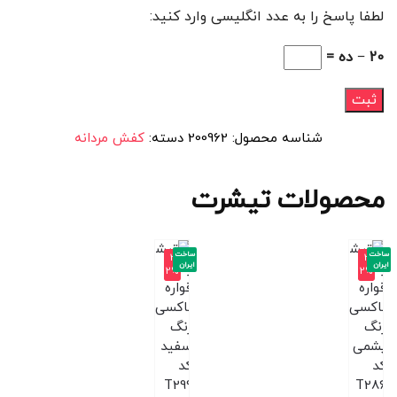
لطفا پاسخ را به عدد انگلیسی وارد کنید:
20 − ده =
شناسه محصول:
200962
دسته:
کفش مردانه
محصولات تیشرت
ساخت
ساخت
-3
-3
ایران
ایران
2%
2%