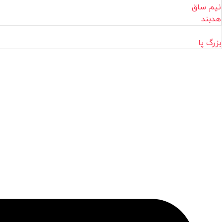
نیم ساق
هدبند
بزرگ پا