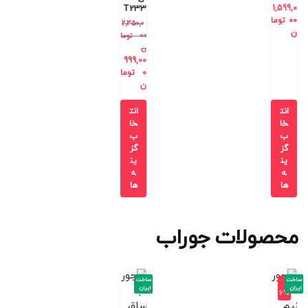
T233
1,599,0
00
توما
2,350,0
ن
00
توما
ن
999,00
0
توما
ن
انت
انت
خا
خا
ب
ب
گز
گز
ین
ین
ه
ه
ها
ها
محصولات جوراب
ساخت
ساخت
-1
ایران
ایران
6%