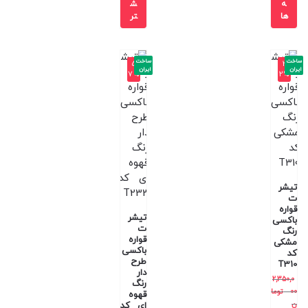
ه
ش
ها
تر
ساخت
ساخت
-5
-3
ایران
ایران
7%
2%
تیشر
ت
قواره
تیشر
باکسی
ت
رنگ
قواره
مشکی
باکسی
کد
طرح
T310
دار
2,350,0
رنگ
00
توما
قهوه
ن
ای کد