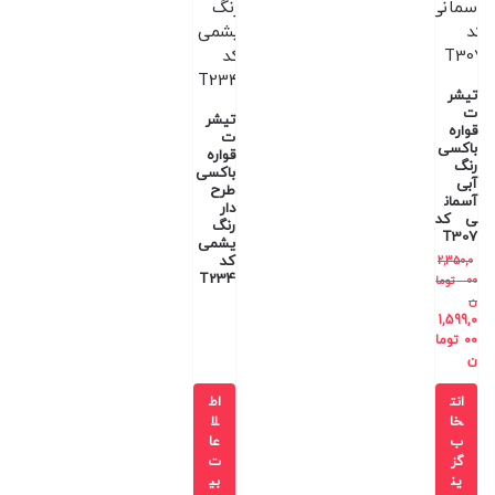
تیشر
ت
تیشر
قواره
ت
باکسی
قواره
رنگ
باکسی
آبی
طرح
آسمان
دار
ی کد
رنگ
T307
یشمی
کد
2,350,0
T234
00
توما
ن
1,599,0
00
توما
ن
انت
اط
خا
لا
ب
عا
گز
ت
ین
بی