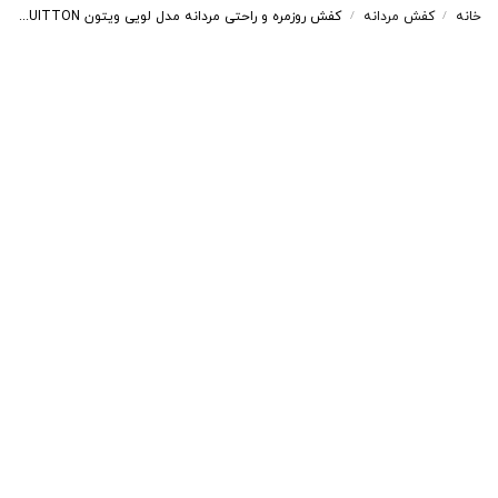
خانه
کفش مردانه
کفش روزمره و راحتی مردانه مدل لویی ویتون LOUIS VUITTON رنگ مشکی کد 8352
/
/