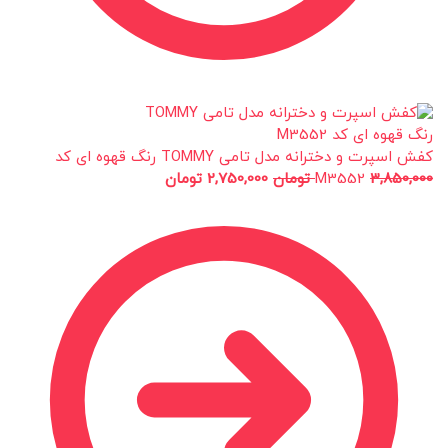
کفش اسپرت و دخترانه مدل تامی TOMMY رنگ قهوه ای کد
3,850,000
M3552
تومان
2,750,000
تومان