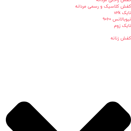
کفش راحتی مردانه
کفش کلاسیک و رسمی مردانه
نایک v2k
نیوبالانس 9060
نایک زوم
کفش زنانه