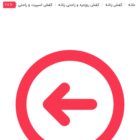
-25%
خانه
کفش زنانه
کفش روزمره و راحتی زنانه
کفش اسپرت و راحتی کالج زنانه و دخترانه مدل میو میو MIU رنگ قهوه ای کد M31551
/
/
/