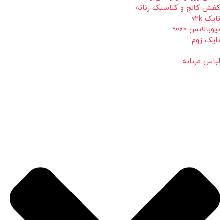
کفش کالج و کلاسیک زنانه
نایک v2k
نیوبالانس 9060
نایک زوم
لباس مردانه