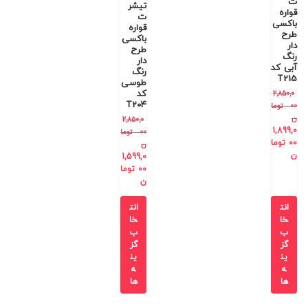
ت
تیشر
قواره
ت
باکسی
قواره
طرح
باکسی
دار
طرح
رنگ
دار
آبی کد
رنگ
T215
طوسی
کد
2,850,0
T204
00
توما
ن
2,850,0
1,899,0
00
توما
00
توما
ن
ن
1,599,0
00
توما
ن
انت
انت
خا
خا
ب
ب
گز
گز
ین
ین
ه
ه
ها
ها