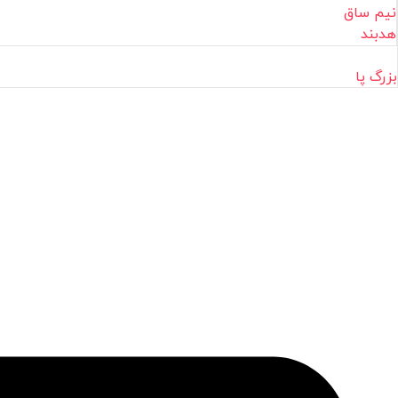
نیم ساق
هدبند
بزرگ پا