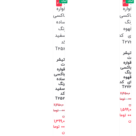
ایران
ایران
0%
2%
تیشر
ت
تیشر
قواره
ت
باکسی
قواره
رنگ
باکسی
قهوه
ساده
ای کد
رنگ
T272
سفید
کد
2,350,0
T252
00
توما
ن
2,350,0
1,599,0
00
توما
00
توما
ن
ن
1,399,0
00
توما
ن