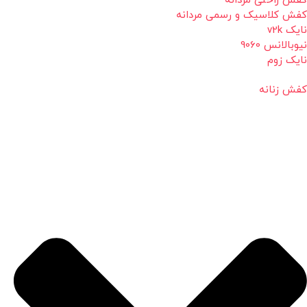
کفش راحتی مردانه
کفش کلاسیک و رسمی مردانه
نایک v2k
نیوبالانس 9060
نایک زوم
کفش زنانه