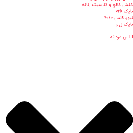
کفش کالج و کلاسیک زنانه
نایک v2k
نیوبالانس 9060
نایک زوم
لباس مردانه