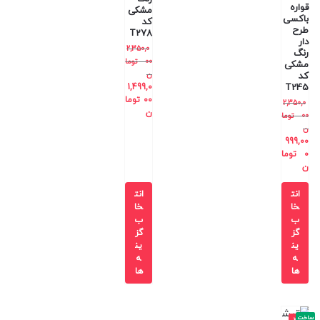
قواره
مشکی
باکسی
کد
طرح
T278
دار
2,350,0
رنگ
00
توما
مشکی
ن
کد
1,499,0
T245
00
توما
2,350,0
ن
00
توما
ن
999,00
0
توما
ن
انت
انت
خا
خا
ب
ب
گز
گز
ین
ین
ه
ه
ها
ها
ساخت