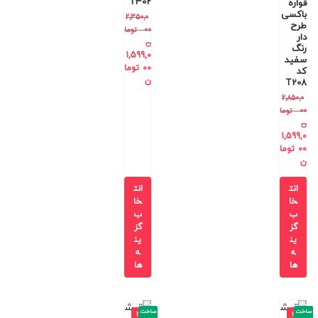
T302
قواره
باکسی
2,350,0
طرح
00
توما
دار
ن
رنگ
1,599,0
سفید
00
توما
کد
ن
T208
2,850,0
00
توما
ن
1,599,0
00
توما
ن
انت
انت
خا
خا
ب
ب
گز
گز
ین
ین
ه
ه
ها
ها
ساخت
ساخت
-4
-3