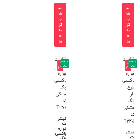
انت
انت
خا
خا
ب
ب
گز
گز
ین
ین
ه
ه
ها
ها
ساخت
ساخت
-3
-5
ایران
ایران
6%
7%
تیشر
ت
قواره
تیشر
باکسی
ت
رنگ