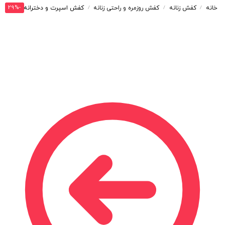
-29%
خانه
کفش زنانه
کفش روزمره و راحتی زنانه
کفش اسپرت و دخترانه مدل ونس فشیون ستاره رنگ سفید سرمه ای کد M2106
/
/
/