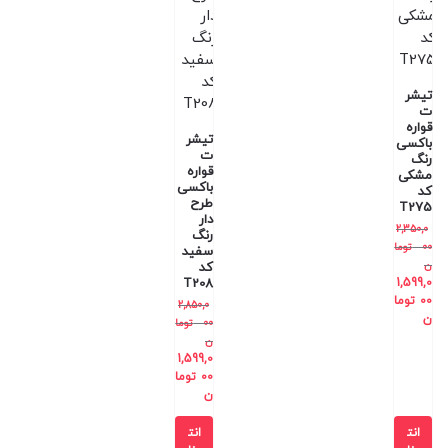
تیشر
ت
قواره
تیشر
باکسی
ت
رنگ
قواره
مشکی
باکسی
کد
طرح
T275
دار
2,350,0
رنگ
00
توما
سفید
ن
کد
T208
1,599,0
00
توما
2,850,0
ن
00
توما
ن
1,599,0
00
توما
ن
انت
انت