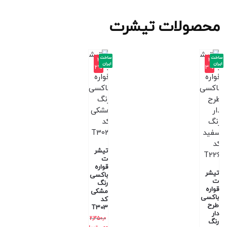
محصولات تیشرت
ساخت
ساخت
-3
-3
ایران
ایران
2%
3%
تیشر
ت
قواره
تیشر
باکسی
ت
رنگ
قواره
مشکی
باکسی
کد
طرح
T303
دار
2,350,0
رنگ