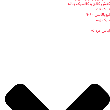
کفش کالج و کلاسیک زنانه
نایک v2k
نیوبالانس 9060
نایک زوم
لباس مردانه