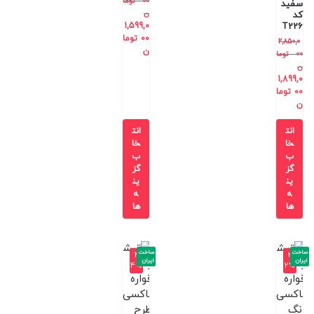
00
توما
سفید
ن
کد
1,599,0
T226
00
توما
2,850,0
ن
00
توما
ن
1,899,0
00
توما
ن
انت
انت
خا
خا
ب
ب
گز
گز
ین
ین
ه
ه
ها
ها
ساخت
ساخت
-4
-3
ایران
ایران
4%
2%