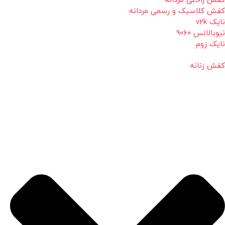
کفش راحتی مردانه
کفش کلاسیک و رسمی مردانه
نایک v2k
نیوبالانس 9060
نایک زوم
کفش زنانه