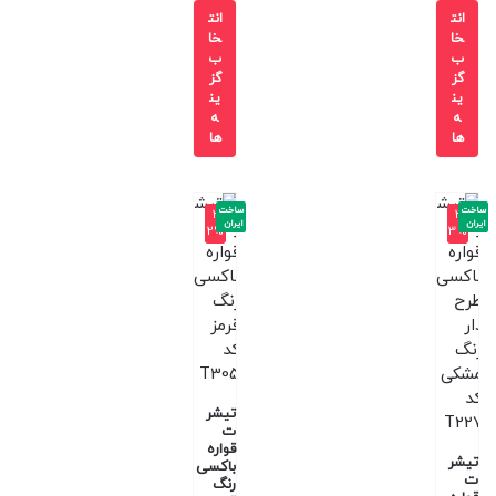
انت
انت
خا
خا
ب
ب
گز
گز
ین
ین
ه
ه
ها
ها
ساخت
ساخت
-3
-3
ایران
ایران
2%
3%
تیشر
ت
قواره
تیشر
باکسی
ت
رنگ