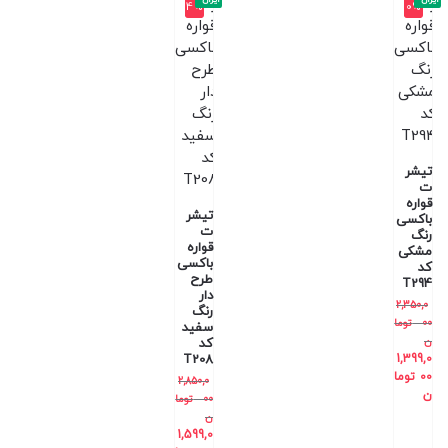
4%
0%
تیشر
ت
قواره
تیشر
باکسی
ت
رنگ
قواره
مشکی
باکسی
کد
طرح
T294
دار
2,350,0
رنگ
00
توما
سفید
ن
کد
T208
1,399,0
00
توما
2,850,0
ن
00
توما
ن
1,599,0