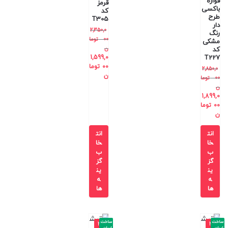
قواره
قرمز
باکسی
کد
طرح
T305
دار
2,350,0
رنگ
00
توما
مشکی
ن
کد
1,599,0
T227
00
توما
2,850,0
ن
00
توما
ن
1,899,0
00
توما
ن
انت
انت
خا
خا
ب
ب
گز
گز
ین
ین
ه
ه
ها
ها
ساخت
ساخت
-4
-4
ایران
ایران