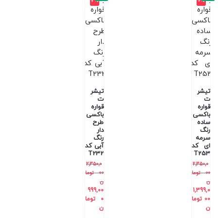
7%
0%
تیشر
تیشر
ت
ت
قواره
قواره
باکسی
باکسی
ساده
طرح
رنگ
دار
سرمه
رنگ
ای کد
آبی کد
T232
T253
2,350,0
2,350,0
00
توما
00
توما
ن
ن
999,00
1,399,0
00
توما
0
توما
ن
ن