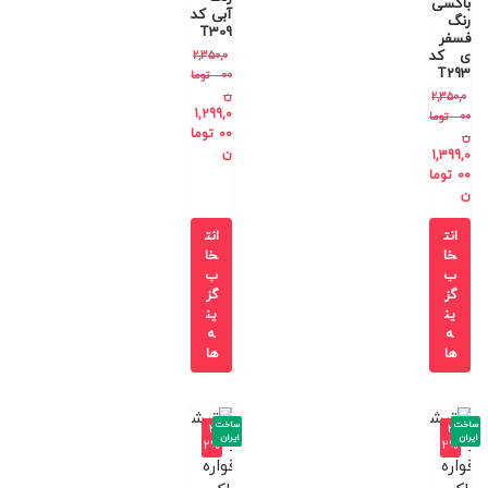
باکسی
آبی کد
رنگ
T309
فسفر
ی کد
2,350,0
T293
00
توما
ن
2,350,0
1,299,0
00
توما
00
توما
ن
ن
1,399,0
00
توما
ن
انت
انت
خا
خا
ب
ب
گز
گز
ین
ین
ه
ه
ها
ها
ساخت
ساخت
-3
-3
ایران
ایران
2%
2%