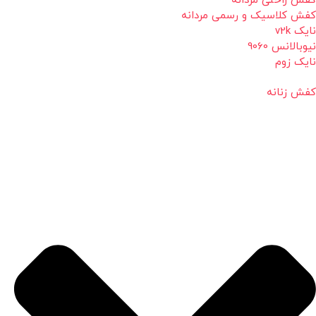
کفش راحتی مردانه
کفش کلاسیک و رسمی مردانه
نایک v2k
نیوبالانس 9060
نایک زوم
کفش زنانه