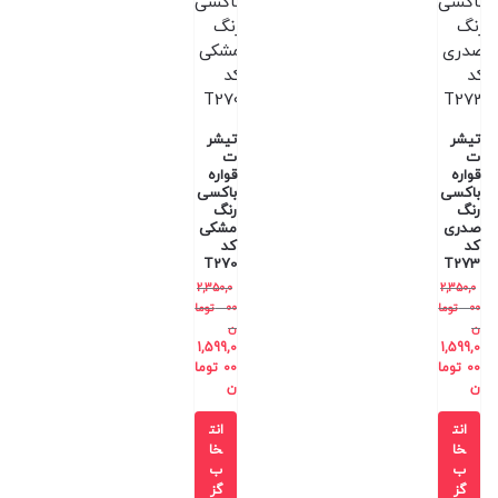
تیشر
تیشر
ت
ت
قواره
قواره
باکسی
باکسی
رنگ
رنگ
صدری
مشکی
کد
کد
T270
T273
2,350,0
2,350,0
00
توما
00
توما
ن
ن
1,599,0
1,599,0
00
توما
00
توما
ن
ن
انت
انت
خا
خا
ب
ب
گز
گز