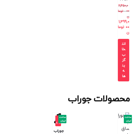
2,350,0
00
توما
ن
1,399,0
00
توما
ن
انت
خا
ب
گز
ین
ه
ها
محصولات جوراب
ساخت
ساخت
-1
ایران
ایران
8%
جوراب