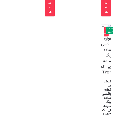
ین
ین
ه
ه
ها
ها
ساخت
-4
ایران
0%
تیشر
ت
قواره
باکسی
ساده
رنگ
سرمه
ای کد
T253