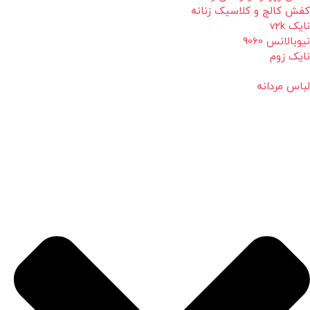
کفش کالج و کلاسیک زنانه
نایک v2k
نیوبالانس 9060
نایک زوم
لباس مردانه