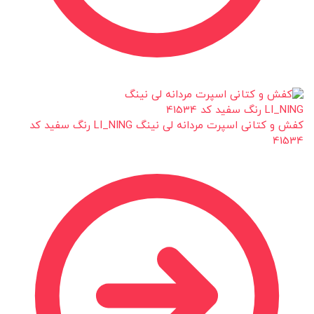
کفش و کتانی اسپرت مردانه لی نینگ LI_NING رنگ سفید کد
41534