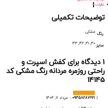
نظرات
1
توضیحات تکمیلی
مشکی
رنگ
40, 41, 42, 43
سایز
1 دیدگاه برای
کفش اسپرت و
راحتی روزمره مردانه رنگ مشکی کد
14145
09358287621
–
مرداد 7, 1404