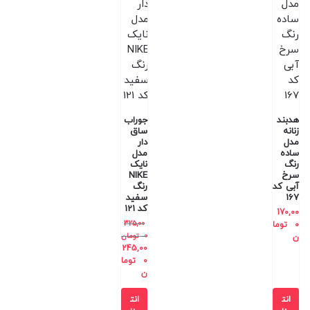
هدبند
جوراب
زنانه
ساق
مدل
دار
ساده
مدل
رنگ
نایک
سرخ
NIKE
آبی کد
رنگ
167
سفید
کد 121
170,00
325,00
0
توما
0
تومان
ن
245,00
0
توما
ن
انت
انت