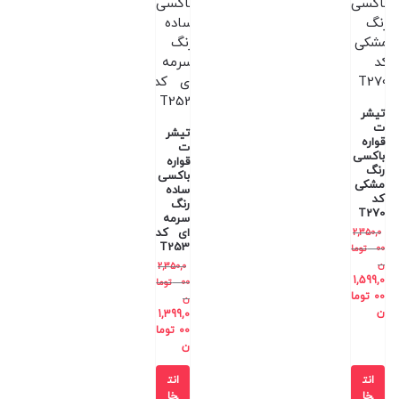
تیشر
ت
تیشر
قواره
ت
باکسی
قواره
رنگ
باکسی
مشکی
ساده
کد
رنگ
T270
سرمه
ای کد
2,350,0
T253
00
توما
ن
2,350,0
1,599,0
00
توما
00
توما
ن
ن
1,399,0
00
توما
ن
انت
انت
خا
خا