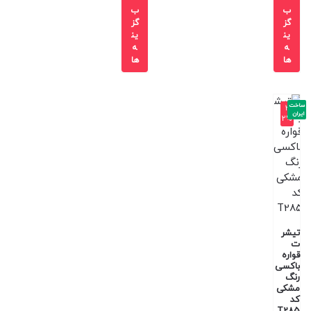
ب
ب
گز
گز
ین
ین
ه
ه
ها
ها
ساخت
-3
ایران
2%
تیشر
ت
قواره
باکسی
رنگ
مشکی
کد