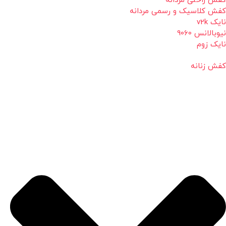
کفش راحتی مردانه
کفش کلاسیک و رسمی مردانه
نایک v2k
نیوبالانس 9060
نایک زوم
کفش زنانه