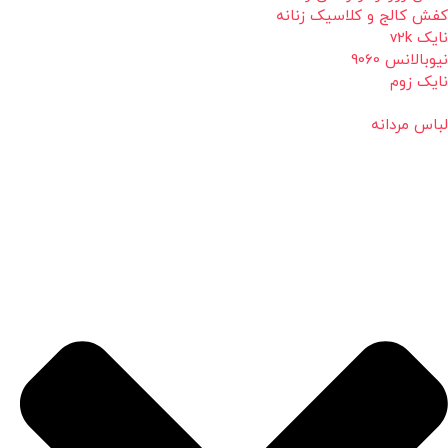
کفش کالج و کلاسیک زنانه
نایک v2k
نیوبالانس 9060
نایک زوم
لباس مردانه