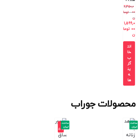
T285
2,350,0
00
توما
ن
1,599,0
00
توما
ن
انت
خا
ب
گز
ین
ه
ها
محصولات جوراب
ساخت
ساخت
-2
ایران
ایران
5%