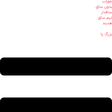
جوراب
بدون ساق
ساقدار
نیم ساق
هدبند
بزرگ پا