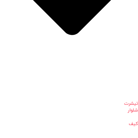
تیشرت
شلوار
کیف