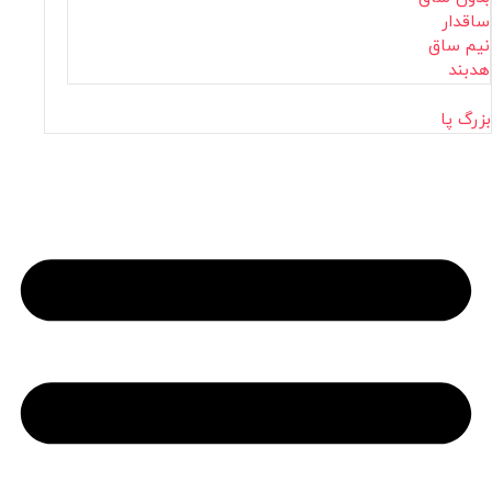
ساقدار
نیم ساق
هدبند
بزرگ پا