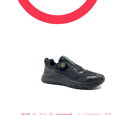
کتانی مردانه مدل پمپی savvysole رنگ مشکی کد 9384