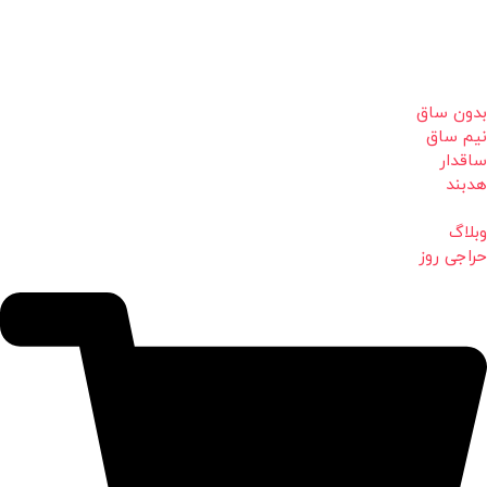
بدون ساق
نیم ساق
ساقدار
هدبند
وبلاگ
حراجی روز