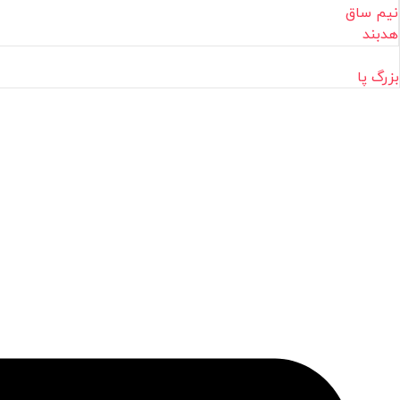
نیم ساق
هدبند
بزرگ پا