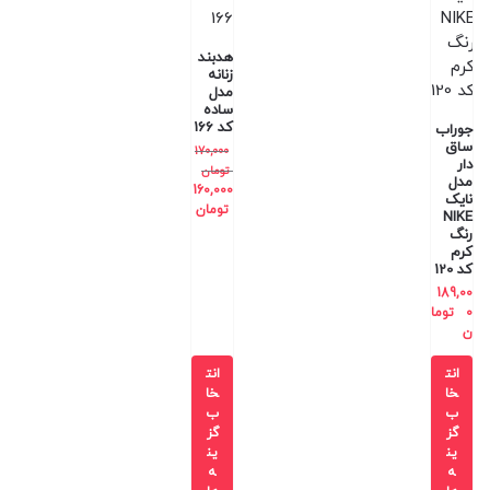
هدبند
زنانه
مدل
ساده
کد 166
جوراب
ساق
170,000
دار
تومان
مدل
160,000
نایک
تومان
NIKE
رنگ
کرم
کد 120
189,00
0
توما
ن
انت
انت
خا
خا
ب
ب
گز
گز
ین
ین
ه
ه