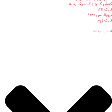
کفش کالج و کلاسیک زنانه
نایک v2k
نیوبالانس 9060
نایک زوم
لباس مردانه