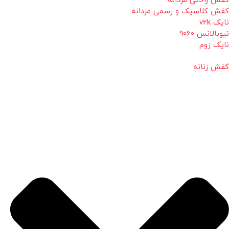
کفش راحتی مردانه
کفش کلاسیک و رسمی مردانه
نایک v2k
نیوبالانس 9060
نایک زوم
کفش زنانه