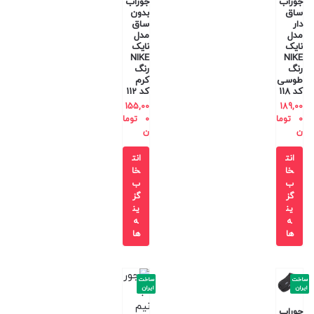
جوراب
جوراب
ساق
بدون
دار
ساق
مدل
مدل
نایک
نایک
NIKE
NIKE
رنگ
رنگ
طوسی
کرم
کد 118
کد 112
155,00
189,00
0
توما
0
توما
ن
ن
انت
انت
خا
خا
ب
ب
گز
گز
ین
ین
ه
ه
ها
ها
ساخت
ساخت
ایران
ایران
جوراب