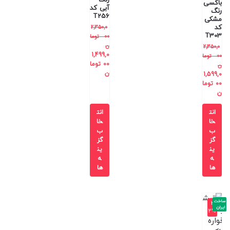
باکسی
آبی کد
رنگ
T256
مشکی
کد
2,350,0
T303
00
توما
ن
2,350,0
1,499,0
00
توما
00
توما
ن
ن
1,599,0
00
توما
ن
انت
انت
خا
خا
ب
ب
گز
گز
ین
ین
ه
ه
ها
ها
ساخت
-3
ایران
2%