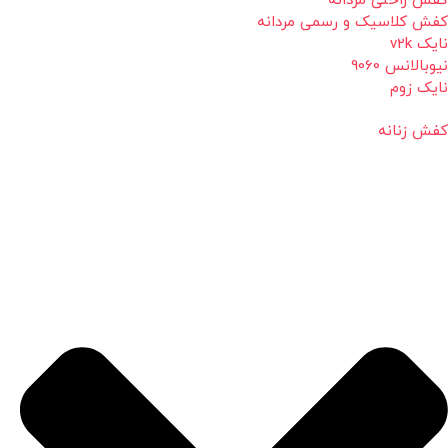
کفش راحتی مردانه
کفش کلاسیک و رسمی مردانه
نایک v2k
نیوبالانس 9060
نایک زوم
کفش زنانه