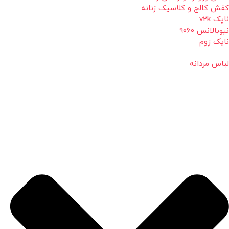
کفش کالج و کلاسیک زنانه
نایک v2k
نیوبالانس 9060
نایک زوم
لباس مردانه