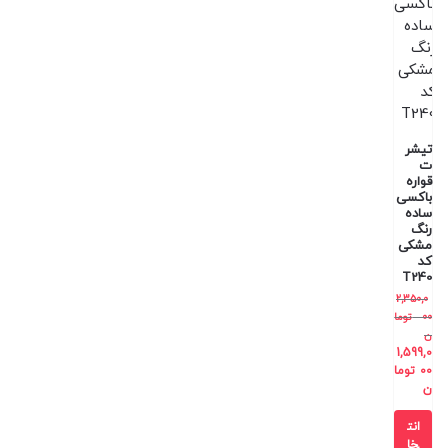
تیشر
ت
قواره
باکسی
ساده
رنگ
مشکی
کد
T240
2,350,0
00
توما
ن
1,599,0
00
توما
ن
انت
خا