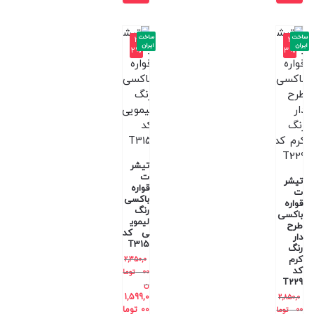
ساخت
ساخت
-3
-3
ایران
ایران
2%
3%
تیشر
ت
تیشر
قواره
ت
باکسی
قواره
رنگ
باکسی
لیموی
طرح
ی کد
دار
T315
رنگ
کرم
2,350,0
کد
00
توما
T229
ن
1,599,0
2,850,0
00
توما
00
توما