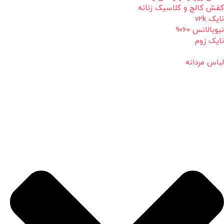
کفش کالج و کلاسیک زنانه
نایک v2k
نیوبالانس 9060
نایک زوم
لباس مردانه