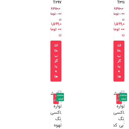
T297
T311
2,350,0
2,350,0
00
توما
00
توما
ن
ن
1,599,0
1,599,0
00
توما
00
توما
ن
ن
انت
انت
خا
خا
ب
ب
گز
گز
ین
ین
ه
ه
ها
ها
ساخت
ساخت
-3
-3
ایران
ایران
2%
2%