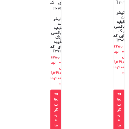
تیشر
ت
تیشر
قواره
ت
باکسی
قواره
رنگ
باکسی
آبی کد
رنگ
T309
قهوه
ای کد
2,350,0
T272
00
توما
ن
2,350,0
1,599,0
00
توما
00
توما
ن
ن
1,599,0
00
توما
ن
انت
انت
خا
خا
ب
ب
گز
گز
ین
ین
ه
ه
ها
ها