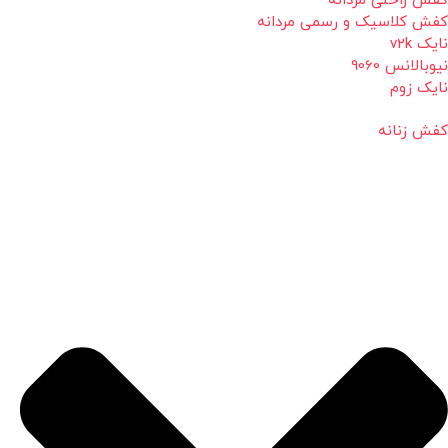
کفش راحتی مردانه
کفش کلاسیک و رسمی مردانه
نایک v2k
نیوبالانس 9060
نایک زوم
کفش زنانه