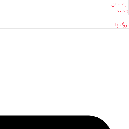
نیم ساق
هدبند
بزرگ پا