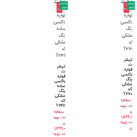
ساخت
ساخت
-4
-3
ایران
ایران
0%
2%
تیشر
ت
تیشر
قواره
ت
باکسی
قواره
رنگ
باکسی
مشکی
ساده
کد
رنگ
T270
مشکی
کد
2,350,0
T246
00
توما
ن
2,350,0
1,599,0
00
توما
00
توما
ن
ن
1,399,0
00
توما