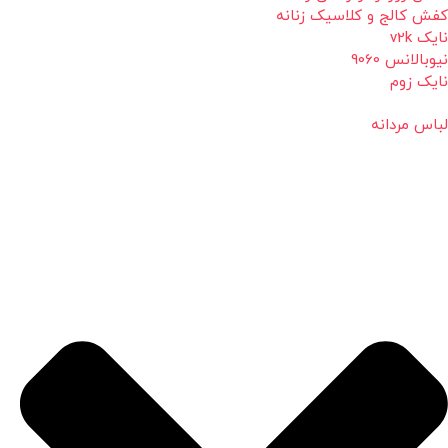
کفش کالج و کلاسیک زنانه
نایک v2k
نیوبالانس 9060
نایک زوم
لباس مردانه