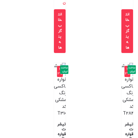
ن
انت
انت
خا
خا
ب
ب
گز
گز
ین
ین
ه
ه
ها
ها
ساخت
ساخت
-3
-3
ایران
ایران
2%
2%
تیشر
تیشر
ت
ت
قواره
قواره