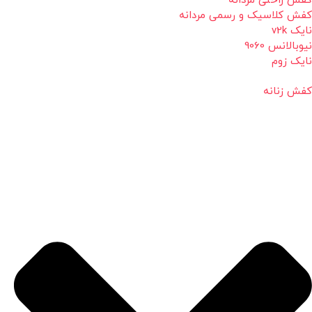
کفش راحتی مردانه
کفش کلاسیک و رسمی مردانه
نایک v2k
نیوبالانس 9060
نایک زوم
کفش زنانه