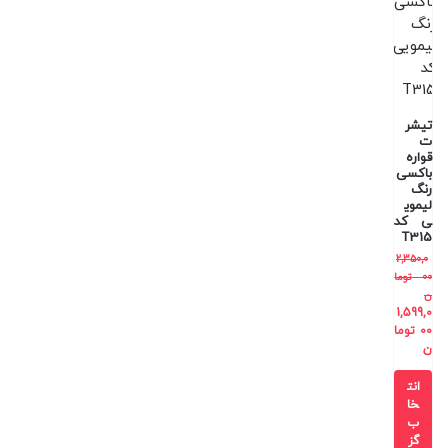
تیشر
ت
قواره
باکسی
رنگ
لیموی
ی کد
T315
2,350,0
00
توما
ن
1,599,0
00
توما
ن
انت
خا
ب
گز