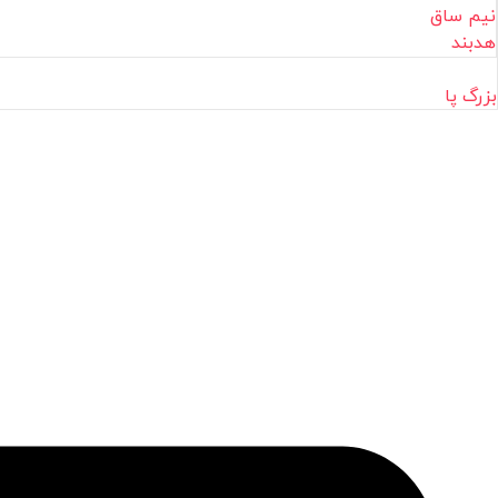
نیم ساق
هدبند
بزرگ پا