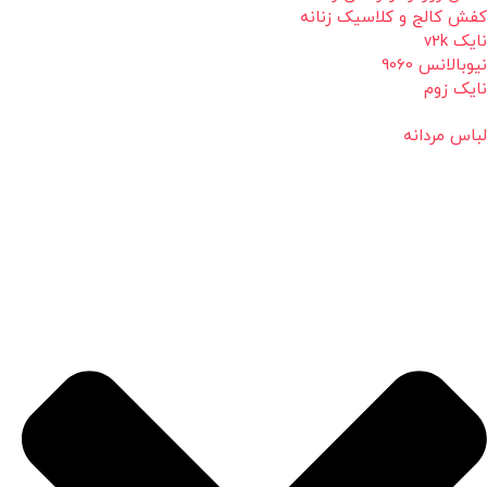
کفش کالج و کلاسیک زنانه
نایک v2k
نیوبالانس 9060
نایک زوم
لباس مردانه