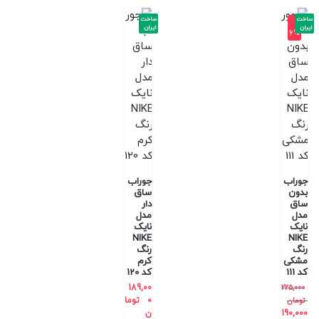
ساخت
ساخت
-1
ایران
ایران
6%
جوراب
جوراب
بدون
ساق
ساق
دار
مدل
مدل
نایک
نایک
NIKE
NIKE
رنگ
رنگ
مشکی
کرم
کد 111
کد 120
189,00
225,000
0
توما
تومان
190,000
ن