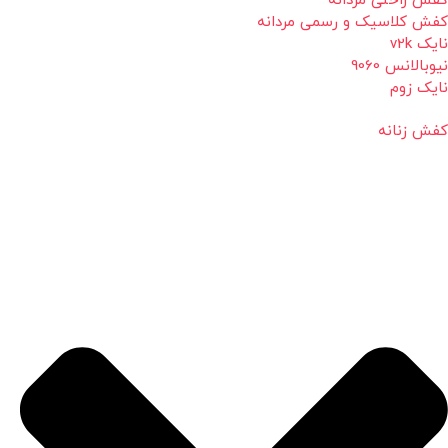
کفش راحتی مردانه
کفش کلاسیک و رسمی مردانه
نایک v2k
نیوبالانس 9060
نایک زوم
کفش زنانه