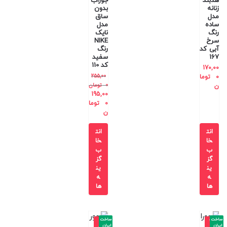
هدبند
جوراب
زنانه
بدون
مدل
ساق
ساده
مدل
رنگ
نایک
سرخ
NIKE
آبی کد
رنگ
167
سفید
کد 110
170,00
255,00
0
توما
0
تومان
ن
195,00
0
توما
ن
انت
انت
خا
خا
ب
ب
گز
گز
ین
ین
ه
ه
ها
ها
ساخت
ساخت
-1
-2
ایران
ایران