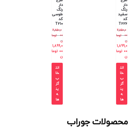
طرح
طرح
دار
دار
رنگ
رنگ
سفید
طوسی
کد
کد
T210
T226
2,850,0
2,850,0
00
توما
00
توما
ن
ن
1,899,0
1,899,0
00
توما
00
توما
ن
ن
انت
انت
خا
خا
ب
ب
گز
گز
ین
ین
ه
ه
ها
ها
محصولات جوراب