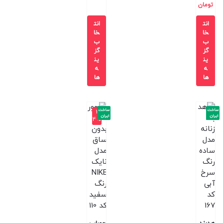
تومان
انت
انت
خا
خا
ب
ب
گز
گز
ین
ین
ه
ه
ها
ها
ساخت
ساخت
-2
ایران
ایران
4%