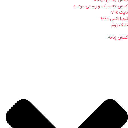
کفش راحتی مردانه
کفش کلاسیک و رسمی مردانه
نایک v2k
نیوبالانس 9060
نایک زوم
کفش زنانه