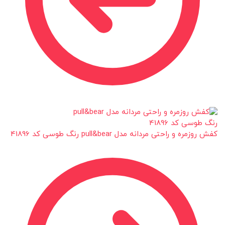
کفش روزمره و راحتی مردانه مدل pull&bear رنگ طوسی کد 41896