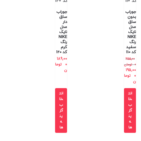
جوراب
جوراب
بدون
ساق
ساق
دار
مدل
مدل
نایک
نایک
NIKE
NIKE
رنگ
رنگ
سفید
کرم
کد 110
کد 120
189,00
255,00
0
توما
0
تومان
195,00
ن
0
توما
ن
انت
انت
خا
خا
ب
ب
گز
گز
ین
ین
ه
ه
ها
ها