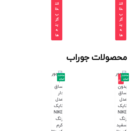
انت
انت
خا
خا
ب
ب
گز
گز
ین
ین
ه
ه
ها
ها
محصولات جوراب
ساخت
ساخت
-2
ایران
ایران
4%