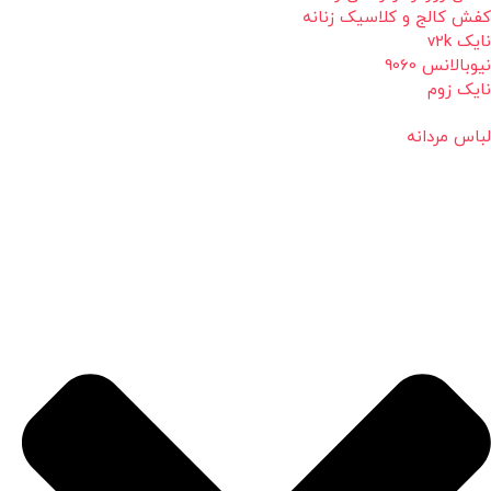
کفش کالج و کلاسیک زنانه
نایک v2k
نیوبالانس 9060
نایک زوم
لباس مردانه