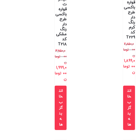
قواره
ت
باکسی
قواره
طرح
باکسی
دار
طرح
رنگ
دار
کرم
رنگ
کد
مشکی
T229
کد
T218
2,850,0
00
توما
3,950,0
ن
00
توما
1,899,0
ن
00
توما
1,999,0
ن
00
توما
ن
انت
انت
خا
خا
ب
ب
گز
گز
ین
ین
ه
ه
ها
ها