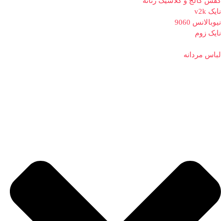
کفش کالج و کلاسیک زنانه
نایک v2k
نیوبالانس 9060
نایک زوم
لباس مردانه