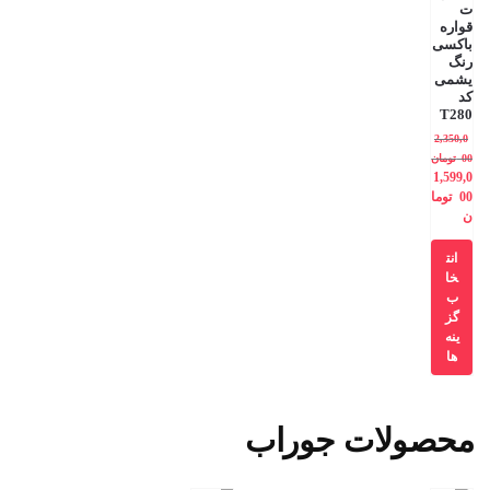
ت
قواره
باکسی
رنگ
یشمی
کد
T280
2,350,0
00
تومان
1,599,0
00
توما
ن
انت
خا
ب
گز
ینه
ها
محصولات جوراب