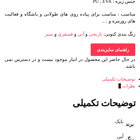
جنس زیره : PU , EVA
مناسب : مناسب برای پیاده روی های طولانی و باشگاه و فعالیت
های روزمره و ….
رنگ بندی کتونی:
نارنجی
و
آبی
و
فسفری
و
سبز
راهنمای سایزبندی
در حال حاضر این محصول در انبار موجود نیست و در دسترس نمی
باشد.
توضیحات تکمیلی
نظرات
0
توضیحات تکمیلی
نایک
برند
آبی
رنگ