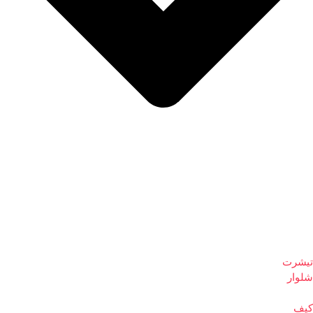
تیشرت
شلوار
کیف