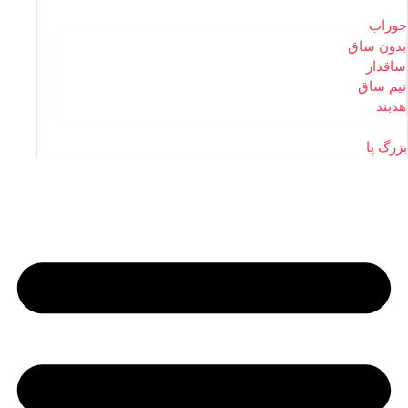
جوراب
بدون ساق
ساقدار
نیم ساق
هدبند
بزرگ پا