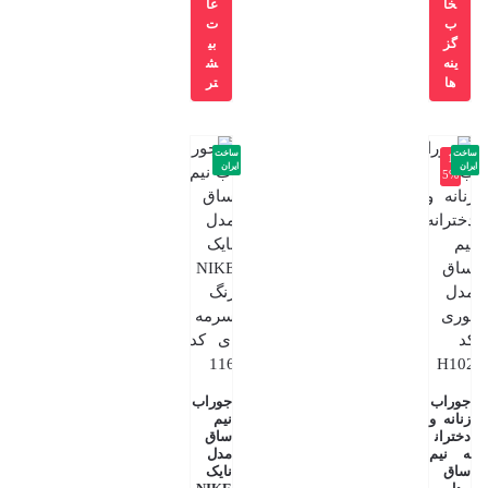
خا
عا
ب
ت
گز
بی
ینه
ش
ها
تر
ساخت
ساخت
-1
ایران
ایران
5%
جوراب
جوراب
زنانه و
نیم
دختران
ساق
ه نیم
مدل
ساق
نایک