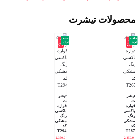
محصولات تیشرت
ساخت
ساخت
-4
-3
ایران
ایران
0%
2%
تیشر
تیشر
ت
ت
قواره
قواره
باکسی
باکسی
رنگ
رنگ
مشکی
مشکی
کد
کد
T294
T267
2,350,0
2,350,0