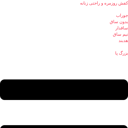
کفش روزمره و راحتی زنانه
جوراب
بدون ساق
ساقدار
نیم ساق
هدبند
بزرگ پا