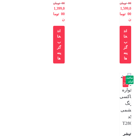
00
تومان
00
تومان
1,399,0
1,599,0
00
توما
00
توما
ن
ن
انت
انت
خا
خا
ب
ب
گز
گز
ینه
ینه
ها
ها
ساخت
-3
ایران
2%
تیشر