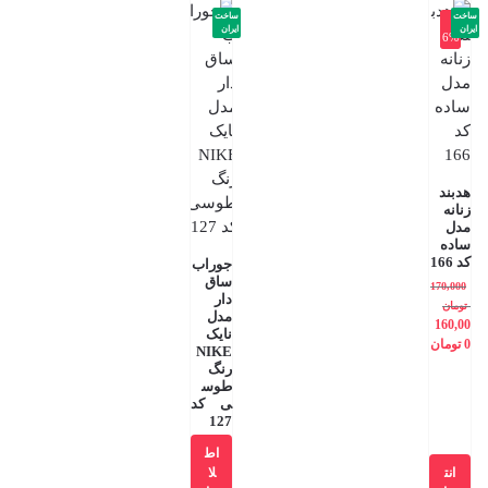
ساخت
ساخت
-
ایران
ایران
6%
هدبند
زنانه
مدل
ساده
کد 166
جوراب
ساق
170,000
دار
تومان
مدل
160,00
نایک
0
تومان
NIKE
رنگ
طوس
ی کد
127
اط
انت
لا