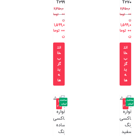
T299
T270
2,350,0
2,350,0
00
توما
00
توما
ن
ن
1,599,0
1,599,0
00
توما
00
توما
ن
ن
انت
انت
خا
خا
ب
ب
گز
گز
ین
ین
ه
ه
ها
ها
ساخت
ساخت
-4
-3
ایران
ایران
0%
2%