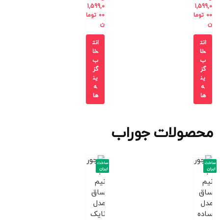
1,599,0
1,599,0
00
توما
00
توما
ن
ن
انت
انت
خا
خا
ب
ب
گز
گز
ین
ین
ه
ه
ها
ها
محصولات جوراب
ساخت
ساخت
ایران
ایران