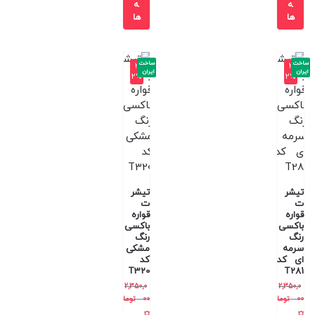
ه
ه
ها
ها
ساخت
ساخت
-3
-3
ایران
ایران
2%
2%
تیشر
تیشر
ت
ت
قواره
قواره
باکسی
باکسی
رنگ
رنگ
سرمه
مشکی
ای کد
کد
T320
T281
2,350,0
2,350,0
00
توما
00
توما
ن
ن