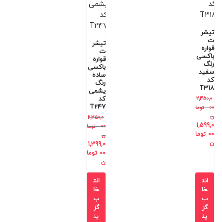
تیشر
ت
تیشر
قواره
ت
باکسی
قواره
رنگ
باکسی
سفید
ساده
کد
رنگ
T318
یشمی
کد
2,350,0
T247
00
توما
ن
2,350,0
1,599,0
00
توما
00
توما
ن
ن
1,399,0
00
توما
ن
انت
انت
خا
خا
ب
ب
گز
گز
ین
ین