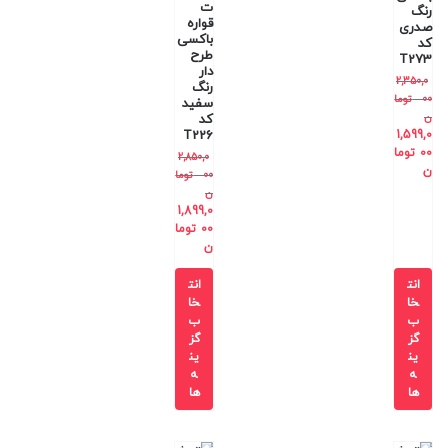
ت
رنگ
قواره
صدری
باکسی
کد
طرح
T273
دار
2,350,0
رنگ
00
توما
سفید
ن
کد
T226
1,599,0
00
توما
2,850,0
ن
00
توما
ن
1,899,0
00
توما
ن
انت
انت
خا
خا
ب
ب
گز
گز
ین
ین
ه
ه
ها
ها