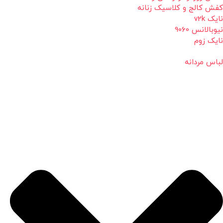
کفش کالج و کلاسیک زنانه
نایک v2k
نیوبالانس 9060
نایک زوم
لباس مردانه