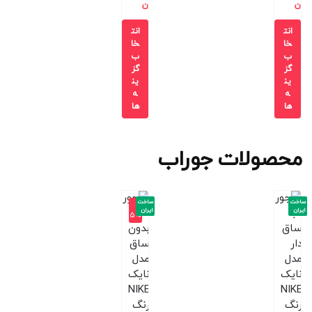
ن
ن
انت
انت
خا
خا
ب
ب
گز
گز
ین
ین
ه
ه
ها
ها
محصولات جوراب
ساخت
ساخت
-1
ایران
ایران
5%