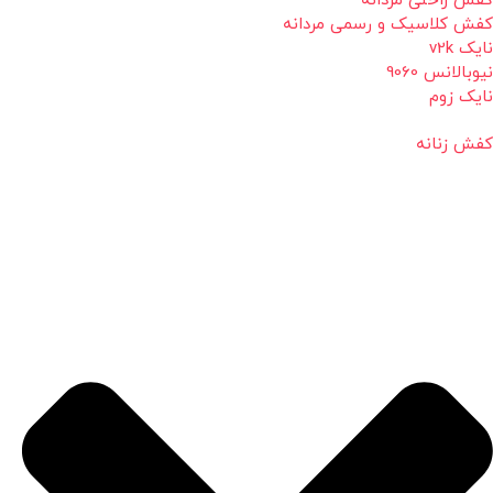
کفش راحتی مردانه
کفش کلاسیک و رسمی مردانه
نایک v2k
نیوبالانس 9060
نایک زوم
کفش زنانه