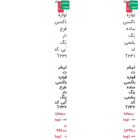
ساخت
ساخت
-5
-4
ایران
ایران
7%
0%
تیشر
تیشر
ت
ت
قواره
قواره
باکسی
باکسی
ساده
طرح
رنگ
دار
یشمی
رنگ
کد
آبی کد
T232
T247
2,350,0
2,350,0
00
توما
00
توما
ن
ن
999,00
1,399,0
00
توما
0
توما