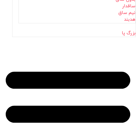
ساقدار
نیم ساق
هدبند
بزرگ پا