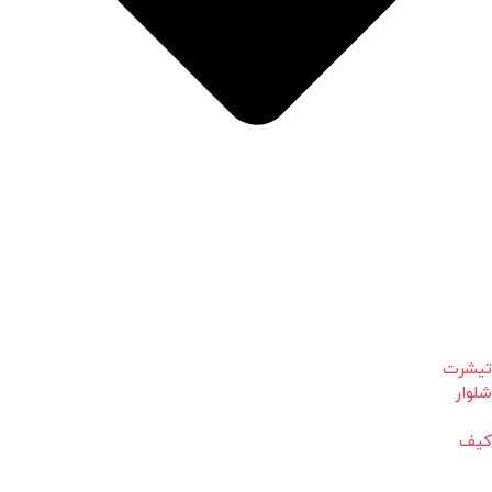
تیشرت
شلوار
کیف