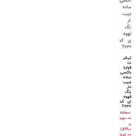
تیشر
ت
قواره
باکسی
ساده
جیب
دار
رنگ
قهوه
ای کد
T236
2,350,0
00
توما
ن
1,599,0
00
توما