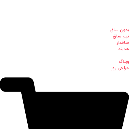
بدون ساق
نیم ساق
ساقدار
هدبند
وبلاگ
حراجی روز