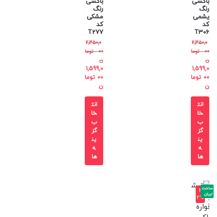
باکسی
باکسی
رنگ
رنگ
یشمی
مشکی
کد
کد
T277
T306
2,350,0
2,350,0
00
توما
00
توما
ن
ن
1,599,0
1,599,0
00
توما
00
توما
ن
ن
انت
انت
خا
خا
ب
ب
گز
گز
ین
ین
ه
ه
ها
ها
ساخت
-3
ایران
2%