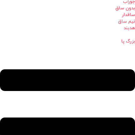
جوراب
بدون ساق
ساقدار
نیم ساق
هدبند
بزرگ پا