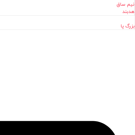
نیم ساق
هدبند
بزرگ پا