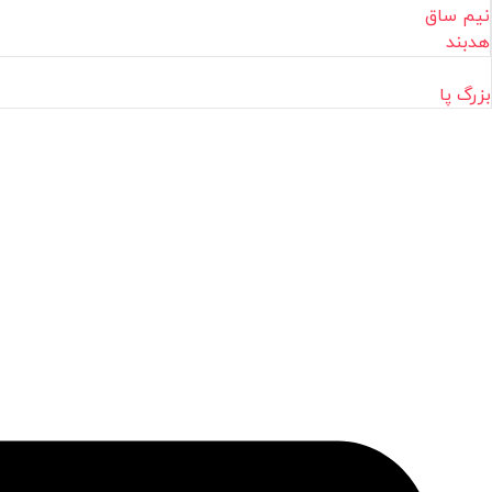
نیم ساق
هدبند
بزرگ پا