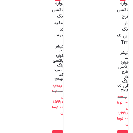
تیشر
ت
تیشر
قواره
ت
باکسی
قواره
رنگ
باکسی
سفید
طرح
کد
دار
T304
رنگ
آبی کد
2,350,0
T219
00
توما
ن
3,250,0
1,599,0
00
توما
00
توما
ن
ن
1,999,0
00
توما
ن