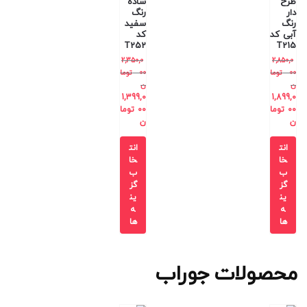
طرح
ساده
دار
رنگ
رنگ
سفید
آبی کد
کد
T252
T215
2,350,0
2,850,0
00
توما
00
توما
ن
ن
1,399,0
1,899,0
00
توما
00
توما
ن
ن
انت
انت
خا
خا
ب
ب
گز
گز
ین
ین
ه
ه
ها
ها
محصولات جوراب