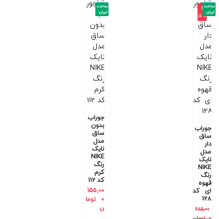
ساخت
ساخت
-3
ایران
ایران
5%
جوراب
بدون
جوراب
ساق
ساق
مدل
دار
نایک
مدل
NIKE
نایک
رنگ
NIKE
کرم
رنگ
کد 112
قهوه
ای کد
155,00
128
0
توما
ن
285,00
0
تومان