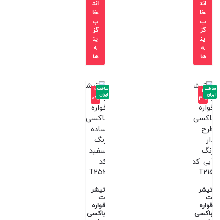
انت
انت
خا
خا
ب
ب
گز
گز
ین
ین
ه
ه
ها
ها
ساخت
ساخت
-4
-3
ایران
ایران
0%
3%
تیشر
تیشر
ت
ت
قواره
قواره
باکسی
باکسی