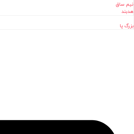
نیم ساق
هدبند
بزرگ پا