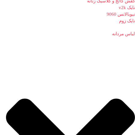
کفش کالج و کلاسیک زنانه
نایک v2k
نیوبالانس 9060
نایک زوم
لباس مردانه