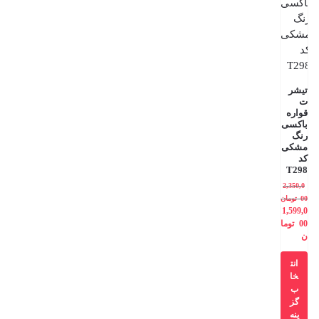
تیشر
ت
قواره
باکسی
رنگ
مشکی
کد
T298
2,350,0
00
تومان
1,599,0
00
توما
ن
انت
خا
ب
گز
ینه