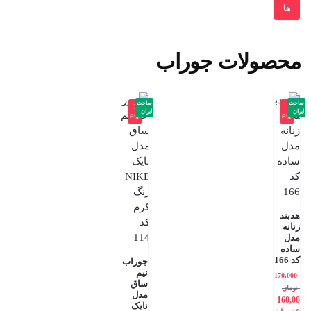
ها
محصولات جوراب
ساخت
ساخت
-1
-
ایران
ایران
6%
6%
هدبند
زنانه
مدل
ساده
کد 166
جوراب
نیم
170,000
ساق
تومان
مدل
160,00
نایک