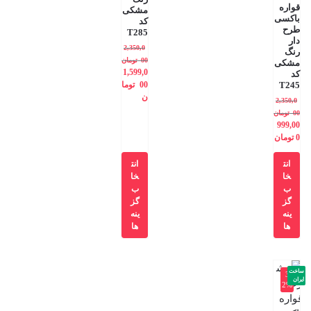
قواره
مشکی
باکسی
کد
طرح
T285
دار
2,350,0
رنگ
00
تومان
مشکی
1,599,0
کد
T245
00
توما
ن
2,350,0
00
تومان
999,00
0
تومان
انت
انت
خا
خا
ب
ب
گز
گز
ینه
ینه
ها
ها
ساخت
-3
ایران
2%