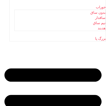
جوراب
بدون ساق
ساقدار
نیم ساق
هدبند
بزرگ پا