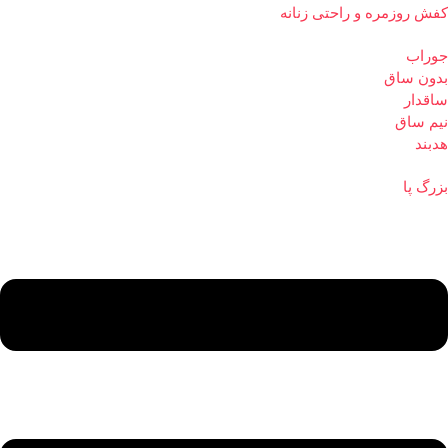
کفش روزمره و راحتی زنانه
جوراب
بدون ساق
ساقدار
نیم ساق
هدبند
بزرگ پا