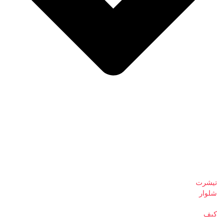
تیشرت
شلوار
کیف