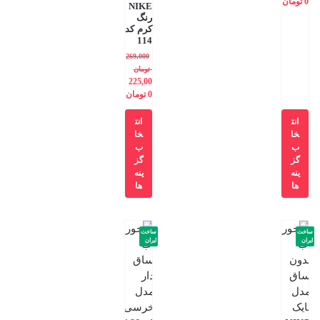
0
تومان
NIKE
رنگ
کرم کد
114
269,000
تومان
225,00
0
تومان
انت
انت
خا
خا
ب
ب
گز
گز
ینه
ینه
ها
ها
ساخت
ساخت
ایران
ایران