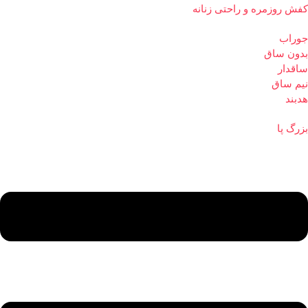
کفش روزمره و راحتی زنانه
جوراب
بدون ساق
ساقدار
نیم ساق
هدبند
بزرگ پا