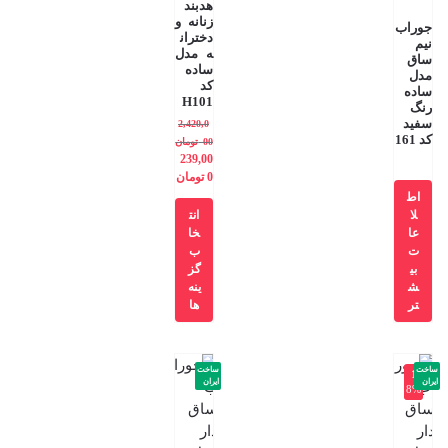
هدبند
زنانه و
جوراب
دختران
نیم
ه مدل
ساق
ساده
مدل
کد
ساده
H101
رنگ
سفید
2,420,0
کد 161
00
تومان
239,00
0
تومان
اط
لا
انت
عا
خا
ت
ب
بی
گز
ش
ینه
تر
ها
ساخت
ساخت
-1
ایران
ایران
8%