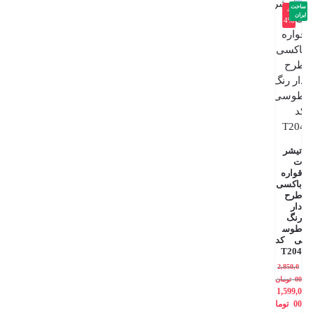
ساخت
-4
ایران
4%
تیشر
ت
قواره
باکسی
طرح
دار
رنگ
طوس
ی کد
T204
2,850,0
00
تومان
1,599,0
00
توما