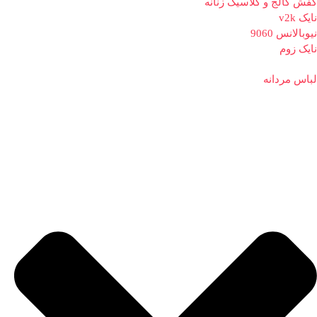
کفش کالج و کلاسیک زنانه
نایک v2k
نیوبالانس 9060
نایک زوم
لباس مردانه