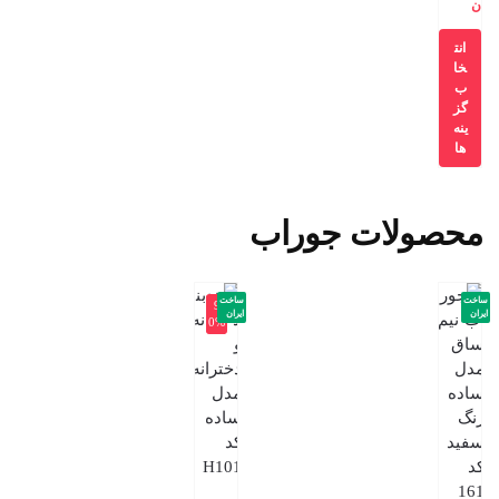
ن
انت
خا
ب
گز
ینه
ها
محصولات جوراب
ساخت
ساخت
-9
ایران
ایران
0%