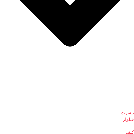
تیشرت
شلوار
کیف