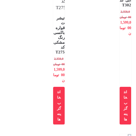
آبی کد
T302
2,350,0
00
تومان
تیشر
1,599,0
ت
قواره
00
توما
باکسی
ن
رنگ
مشکی
کد
T275
2,350,0
00
تومان
1,599,0
00
توما
ن
انت
انت
خا
خا
ب
ب
گز
گز
ینه
ینه
ها
ها