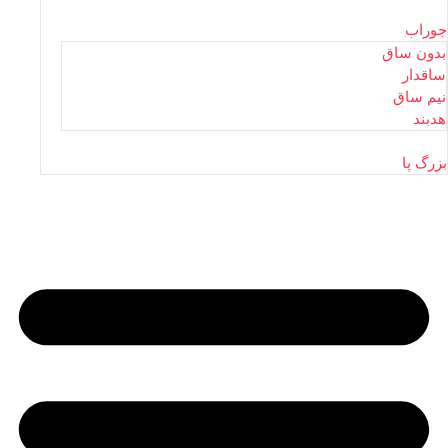
جوراب
بدون ساق
ساقدار
نیم ساق
هدبند
بزرگ پا