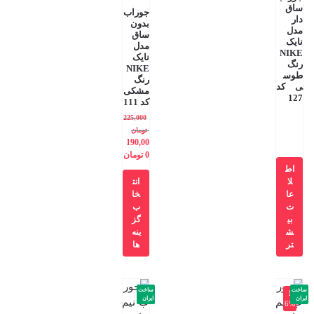
ساق
جوراب
دار
بدون
مدل
ساق
نایک
مدل
NIKE
نایک
رنگ
NIKE
طوس
رنگ
ی کد
مشکی
127
کد 111
225,000
تومان
190,00
0
تومان
اط
لا
انت
عا
خا
ت
ب
بی
گز
ش
ینه
تر
ها
ساخت
ساخت
-1
ایران
ایران
6%