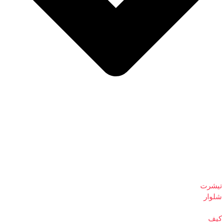
تیشرت
شلوار
کیف