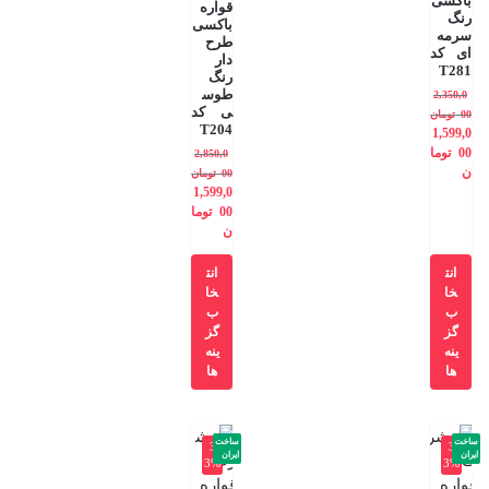
باکسی
قواره
رنگ
باکسی
سرمه
طرح
ای کد
دار
T281
رنگ
طوس
2,350,0
ی کد
00
تومان
T204
1,599,0
00
توما
2,850,0
ن
00
تومان
1,599,0
00
توما
ن
انت
انت
خا
خا
ب
ب
گز
گز
ینه
ینه
ها
ها
ساخت
ساخت
-3
-3
ایران
ایران
3%
3%