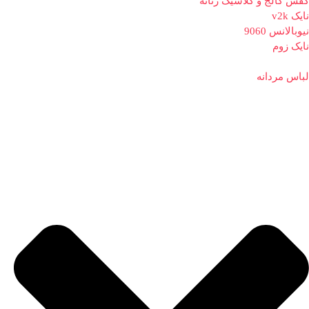
کفش کالج و کلاسیک زنانه
نایک v2k
نیوبالانس 9060
نایک زوم
لباس مردانه