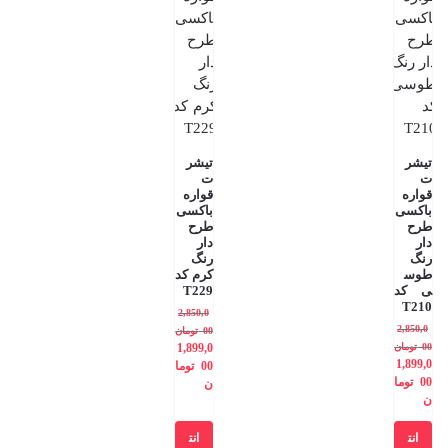
تیشر
تیشر
ت
ت
قواره
قواره
باکسی
باکسی
طرح
طرح
دار
دار
رنگ
رنگ
طوس
کرم کد
ی کد
T229
T210
2,850,0
2,850,0
00
تومان
00
تومان
1,899,0
1,899,0
00
توما
00
توما
ن
ن
انت
انت