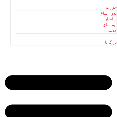
جوراب
بدون ساق
ساقدار
نیم ساق
هدبند
بزرگ پا