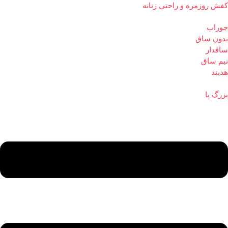
کفش روزمره و راحتی زنانه
جوراب
بدون ساق
ساقدار
نیم ساق
هدبند
بزرگ پا