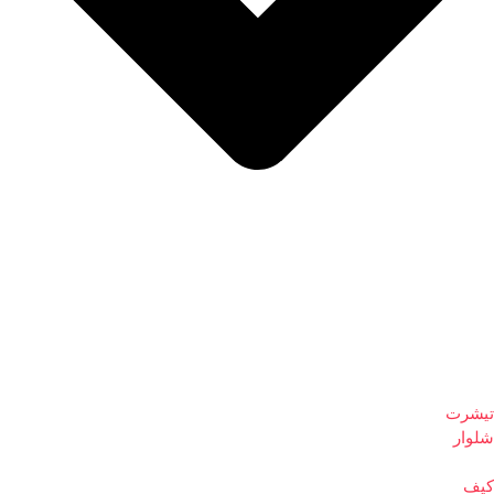
تیشرت
شلوار
کیف