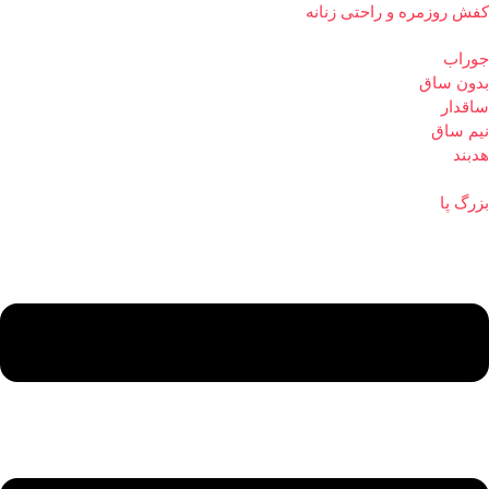
کفش روزمره و راحتی زنانه
جوراب
بدون ساق
ساقدار
نیم ساق
هدبند
بزرگ پا