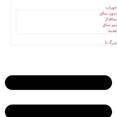
جوراب
بدون ساق
ساقدار
نیم ساق
هدبند
بزرگ پا