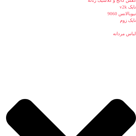
کفش کالج و کلاسیک زنانه
نایک v2k
نیوبالانس 9060
نایک زوم
لباس مردانه