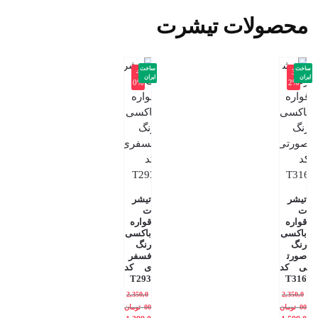
محصولات تیشرت
ساخت
ساخت
-4
-3
ایران
ایران
0%
2%
تیشر
تیشر
ت
ت
قواره
قواره
باکسی
باکسی
رنگ
رنگ
صورت
فسفر
ی کد
ی کد
T293
T316
2,350,0
2,350,0
00
تومان
00
تومان