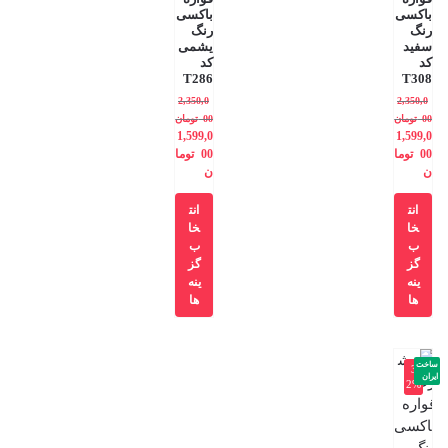
باکسی
باکسی
رنگ
رنگ
سفید
یشمی
کد
کد
T286
T308
2,350,0
2,350,0
00
تومان
00
تومان
1,599,0
1,599,0
00
توما
00
توما
ن
ن
انت
انت
خا
خا
ب
ب
گز
گز
ینه
ینه
ها
ها
ساخت
-3
ایران
2%