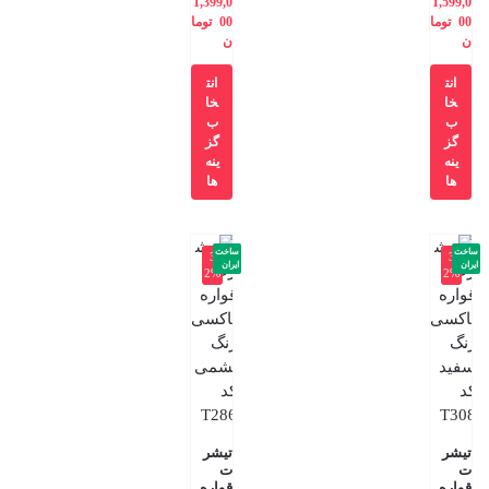
1,399,0
1,599,0
00
توما
00
توما
ن
ن
انت
انت
خا
خا
ب
ب
گز
گز
ینه
ینه
ها
ها
ساخت
ساخت
-3
-3
ایران
ایران
2%
2%
تیشر
تیشر
ت
ت
قواره
قواره