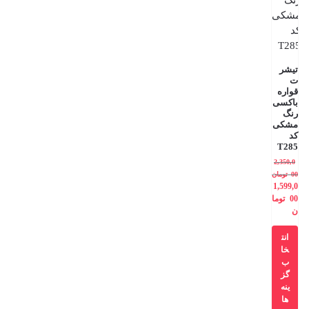
تیشر
ت
قواره
باکسی
رنگ
مشکی
کد
T285
2,350,0
00
تومان
1,599,0
00
توما
ن
انت
خا
ب
گز
ینه
ها