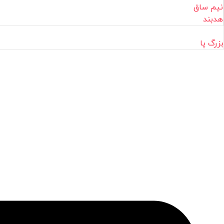
نیم ساق
هدبند
بزرگ پا