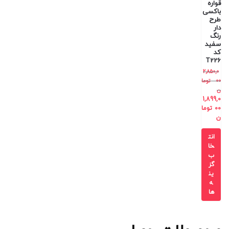
قواره
باکسی
طرح
دار
رنگ
سفید
کد
T226
2,850,0
00
توما
ن
1,899,0
00
توما
ن
انت
خا
ب
گز
ین
ه
ها