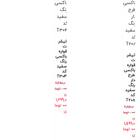
تیشر
ت
قواره
تیشر
باکسی
ت
رنگ
قواره
سفید
باکسی
کد
طرح
T304
دار
2,350,0
رنگ
00
توما
سفید
ن
کد
1,299,0
T208
00
توما
2,850,0
ن
00
توما
ن
1,599,0
00
توما
ن