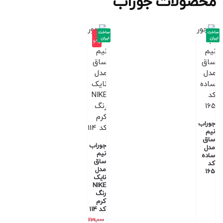
محصولات جوراب
ساخت
ساخت
-1
ایران
ایران
6%
جوراب
نیم
ساق
جوراب
مدل
نیم
ساده
ساق
کد
مدل
165
نایک
NIKE
رنگ
کرم
کد 114
269,000