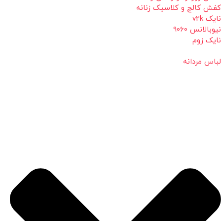
کفش کالج و کلاسیک زنانه
نایک v2k
نیوبالانس 9060
نایک زوم
لباس مردانه