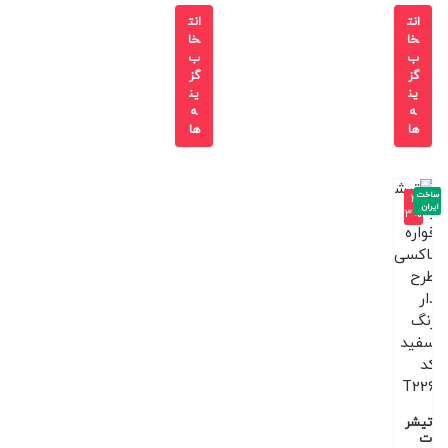
انت
انت
خا
خا
ب
ب
گز
گز
ین
ین
ه
ه
ها
ها
ساخت
-3
ایران
3%
تیشر
ت