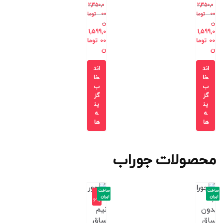
2,350,0
2,350,0
00
توما
00
توما
ن
ن
1,599,0
1,599,0
00
توما
00
توما
ن
ن
انت
انت
خا
خا
ب
ب
گز
گز
ین
ین
ه
ه
ها
ها
محصولات جوراب
ساخت
ساخت
-1
ایران
ایران
6%