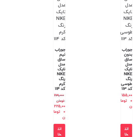
جوراب
جوراب
بدون
نیم
ساق
ساق
مدل
مدل
نایک
نایک
NIKE
NIKE
رنگ
رنگ
طوسی
کرم
کد 113
کد 114
155,00
269,000
0
توما
تومان
ن
225,00
0
توما
ن
انت
انت
خا
خا