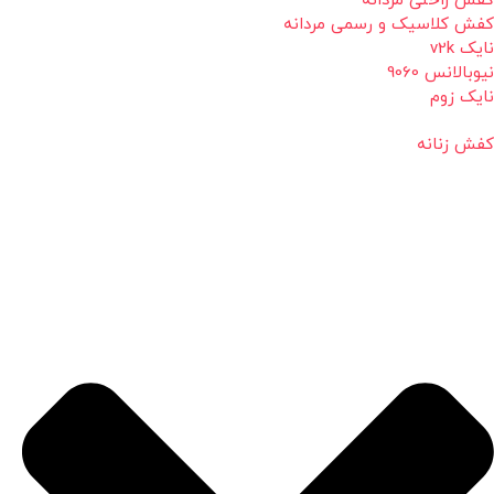
کفش راحتی مردانه
کفش کلاسیک و رسمی مردانه
نایک v2k
نیوبالانس 9060
نایک زوم
کفش زنانه