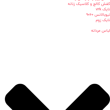
کفش کالج و کلاسیک زنانه
نایک v2k
نیوبالانس 9060
نایک زوم
لباس مردانه