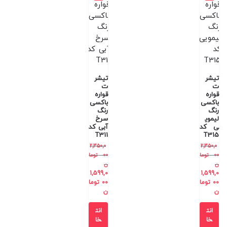
تیشر
تیشر
ت
ت
قواره
قواره
باکسی
باکسی
رنگ
رنگ
لیموی
سرخ
ی کد
آبی کد
T311
T315
2,350,0
2,350,0
00
توما
00
توما
ن
ن
1,599,0
1,599,0
00
توما
00
توما
ن
ن
انت
انت
خا
خا