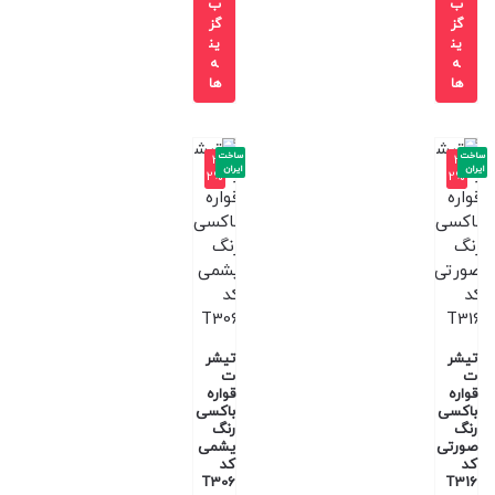
ب
ب
گز
گز
ین
ین
ه
ه
ها
ها
ساخت
ساخت
-3
-3
ایران
ایران
2%
2%
تیشر
تیشر
ت
ت
قواره
قواره
باکسی
باکسی
رنگ
رنگ
صورتی
یشمی
کد
کد
T306
T316