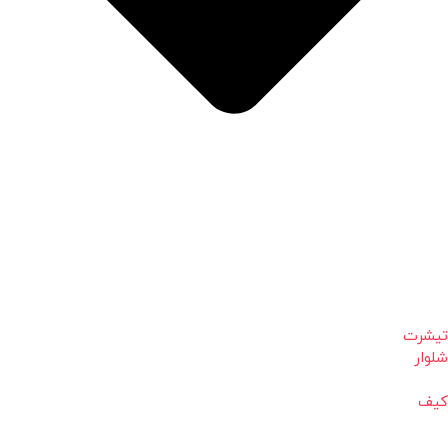
تیشرت
شلوار
کیف