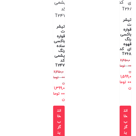
تیشر
ت
تیشر
قواره
ت
باکسی
قواره
رنگ
باکسی
قهوه
ساده
ای کد
رنگ
T268
یشمی
کد
2,350,0
T247
00
توما
ن
2,350,0
1,599,0
00
توما
00
توما
ن
ن
1,399,0
00
توما
ن
انت
انت
خا
خا
ب
ب
گز
گز
ین
ین