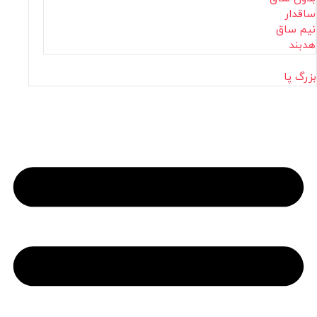
ساقدار
نیم ساق
هدبند
بزرگ پا