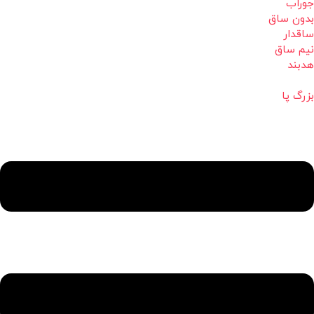
جوراب
بدون ساق
ساقدار
نیم ساق
هدبند
بزرگ پا