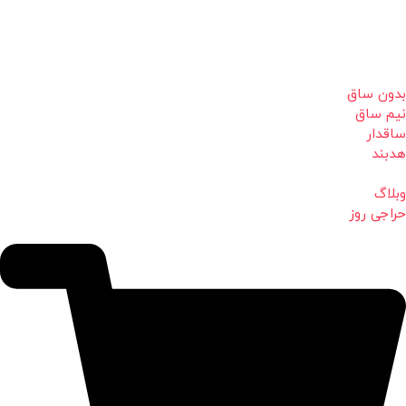
بدون ساق
نیم ساق
ساقدار
هدبند
وبلاگ
حراجی روز