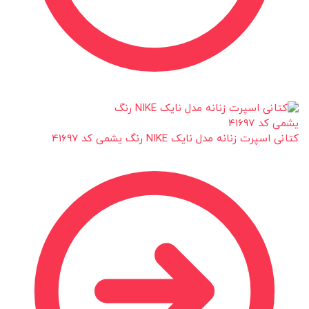
کتانی اسپرت زنانه مدل نایک NIKE رنگ یشمی کد 41697