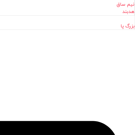
نیم ساق
هدبند
بزرگ پا