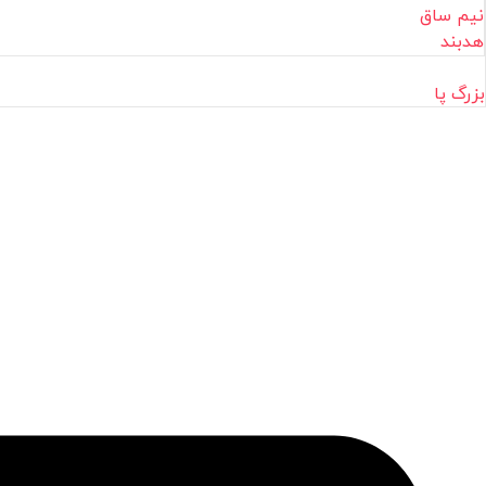
نیم ساق
هدبند
بزرگ پا