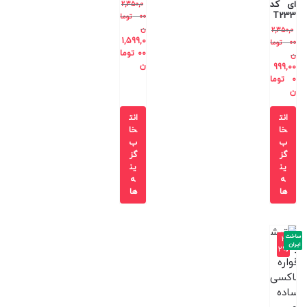
ای کد
2,350,0
T233
00
توما
ن
2,350,0
1,599,0
00
توما
00
توما
ن
ن
999,00
0
توما
ن
انت
انت
خا
خا
ب
ب
گز
گز
ین
ین
ه
ه
ها
ها
ساخت
-3
ایران
2%