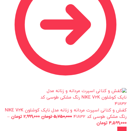
کفش و کتانی اسپرت مردانه و زنانه مدل نایک کوشلون NIKE V2K
رنگ مشکی طوسی کد 41832
5,750,000
تومان
2,999,000
تومان
–
4,599,000
تومان
حراج!