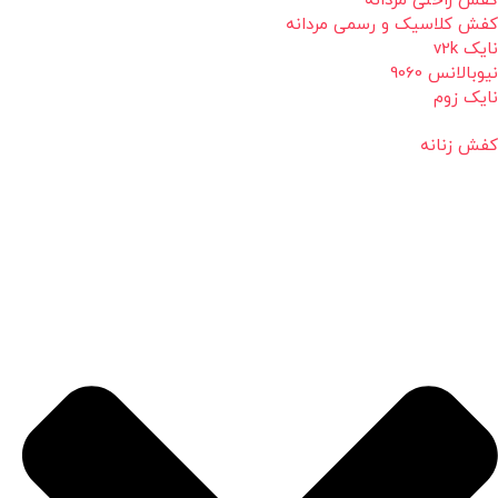
کفش راحتی مردانه
کفش کلاسیک و رسمی مردانه
نایک v2k
نیوبالانس 9060
نایک زوم
کفش زنانه