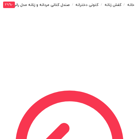
-29%
خانه
کفش زنانه
کتونی دخترانه
صندل کتانی مردانه و زنانه مدل رانر RUNNER رنگ مشکی زرشکی کد S3507
/
/
/