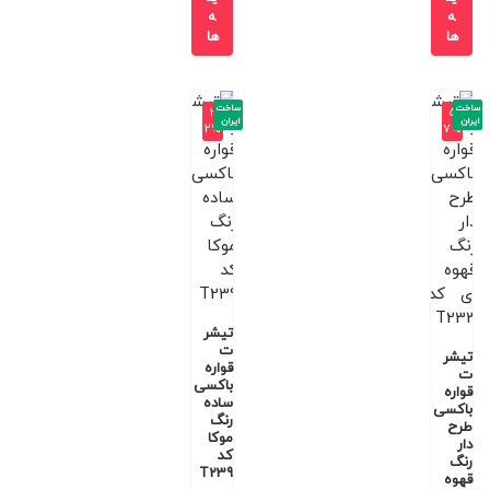
ه
ه
ها
ها
ساخت
ساخت
-3
-5
ایران
ایران
2%
7%
تیشر
ت
تیشر
قواره
ت
باکسی
قواره
ساده
باکسی
رنگ
طرح
موکا
دار
کد
رنگ
T239
قهوه