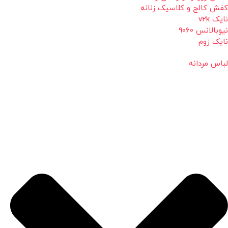
کفش کالج و کلاسیک زنانه
نایک v2k
نیوبالانس 9060
نایک زوم
لباس مردانه