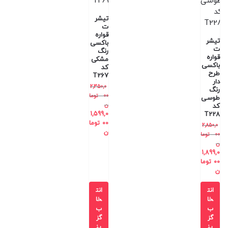
تیشر
ت
قواره
تیشر
باکسی
ت
رنگ
قواره
مشکی
باکسی
کد
طرح
T267
دار
2,350,0
رنگ
00
توما
طوسی
ن
کد
1,599,0
T228
00
توما
2,850,0
ن
00
توما
ن
1,899,0
00
توما
ن
انت
انت
خا
خا
ب
ب
گز
گز
ین
ین