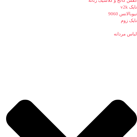
کفش کالج و کلاسیک زنانه
نایک v2k
نیوبالانس 9060
نایک زوم
لباس مردانه