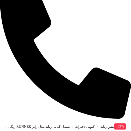
خانه
-33%
کفش زنانه
کتونی دخترانه
صندل کتانی زنانه مدل رانر RUNNER رنگ سفید یاسی کد S3509
/
/
/