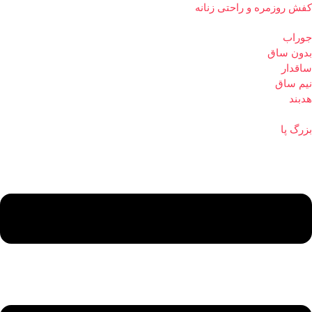
کفش روزمره و راحتی زنانه
جوراب
بدون ساق
ساقدار
نیم ساق
هدبند
بزرگ پا