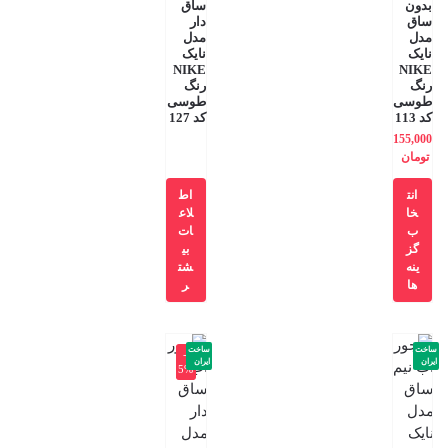
بدون
ساق
ساق
دار
مدل
مدل
نایک
نایک
NIKE
NIKE
رنگ
رنگ
طوسی
طوسی
کد 113
کد 127
155,000
تومان
انت
اط
خا
لاع
ب
ات
گز
بی
ینه
شت
ها
ر
ساخت
ساخت
-3
ایران
ایران
5%