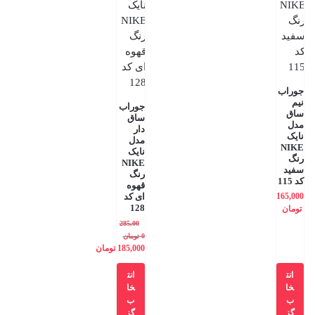
جوراب
نیم
جوراب
ساق
ساق
مدل
دار
نایک
مدل
NIKE
نایک
رنگ
NIKE
سفید
رنگ
کد 115
قهوه
165,000
ای کد
128
تومان
285,00
0
تومان
185,000
تومان
انت
انت
خا
خا
ب
ب
گز
گز