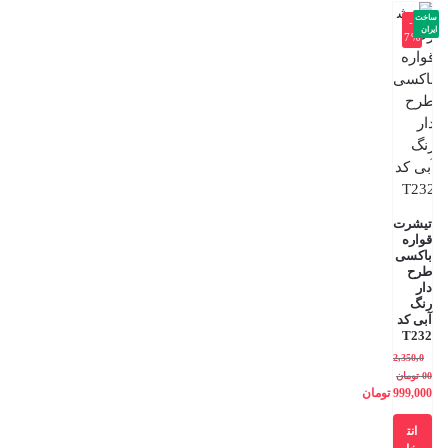
ساخت
-5
ایران
7%
تیشرت
قواره
باکسی
طرح
دار
رنگ
آبی کد
T232
2,350,0
00
تومان
999,000
تومان
انت