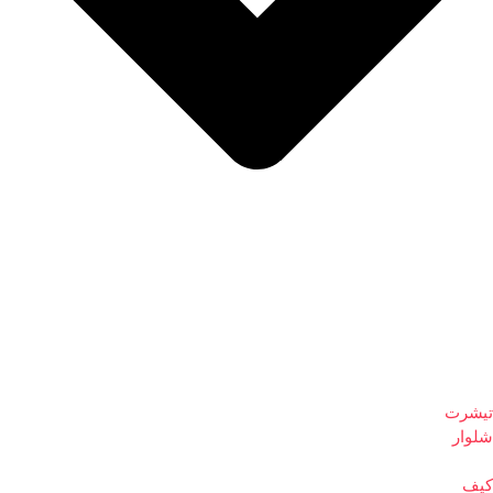
تیشرت
شلوار
کیف