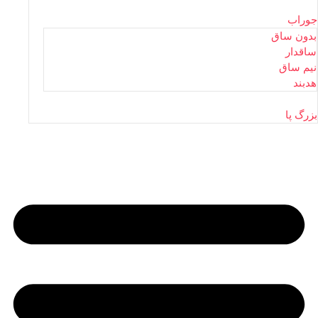
جوراب
بدون ساق
ساقدار
نیم ساق
هدبند
بزرگ پا