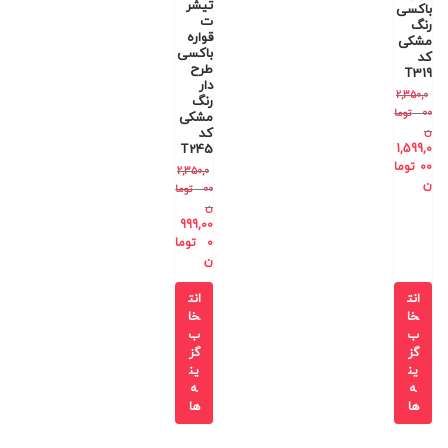
تیشر
باکسی
ت
رنگ
قواره
مشکی
باکسی
کد
طرح
T319
دار
2,350,0
رنگ
00
توما
مشکی
ن
کد
T245
1,599,0
00
توما
2,350,0
ن
00
توما
ن
999,00
0
توما
ن
انت
انت
خا
خا
ب
ب
گز
گز
ین
ین
ه
ه
ها
ها