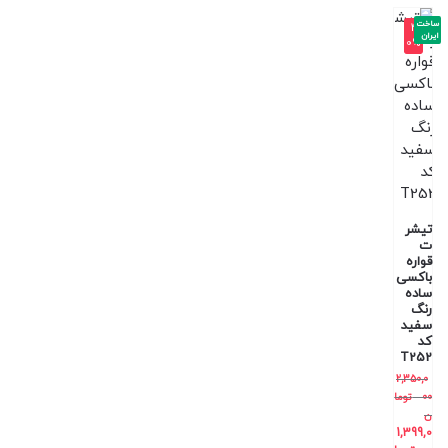
ساخت
-4
ایران
0%
تیشر
ت
قواره
باکسی
ساده
رنگ
سفید
کد
T252
2,350,0
00
توما
ن
1,399,0