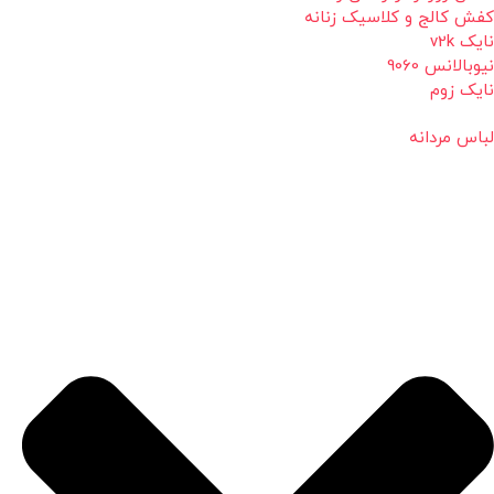
کفش کالج و کلاسیک زنانه
نایک v2k
نیوبالانس 9060
نایک زوم
لباس مردانه