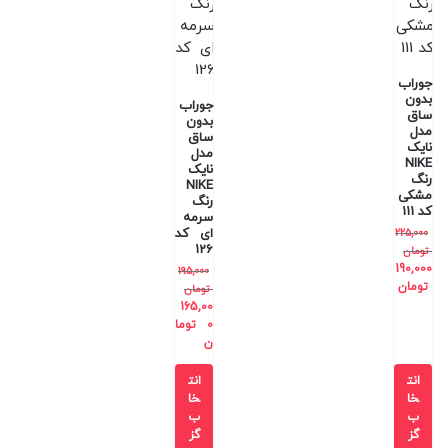
جوراب
بدون
جوراب
ساق
بدون
مدل
ساق
نایک
مدل
NIKE
نایک
رنگ
NIKE
مشکی
رنگ
کد 111
سرمه
ای کد
225,000
126
تومان
190,000
195,000
تومان
تومان
165,00
0
توما
ن
انت
انت
خا
خا
ب
ب
گز
گز