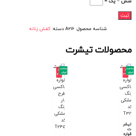
شش − یک =
شناسه محصول:
A216
دسته:
کفش زنانه
محصولات تیشرت
ساخت
ساخت
-5
-3
ایران
ایران
7%
2%
تیشر
ت
قواره