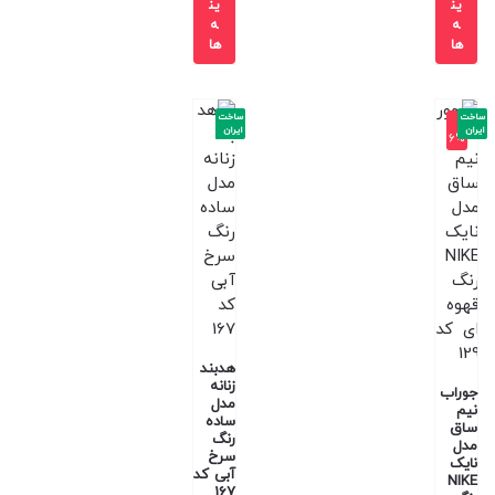
ین
ین
ه
ه
ها
ها
ساخت
ساخت
-1
ایران
ایران
6%
هدبند
زنانه
جوراب
مدل
نیم
ساده
ساق
رنگ
مدل
سرخ
نایک
آبی کد
NIKE
167