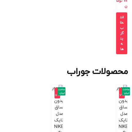
00
توما
ن
انت
خا
ب
گز
ین
ه
ها
محصولات جوراب
ساخت
ساخت
-1
-1
ایران
ایران
5%
6%