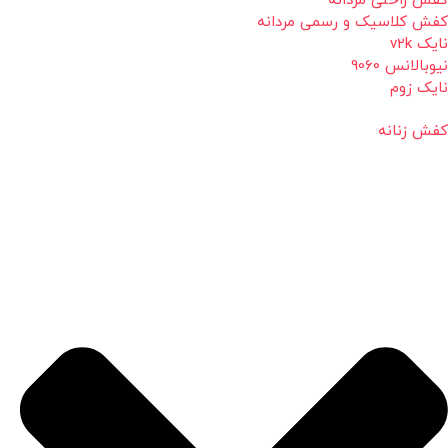
کفش راحتی مردانه
کفش کلاسیک و رسمی مردانه
نایک v2k
نیوبالانس 9060
نایک زوم
کفش زنانه