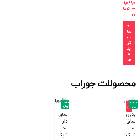
1,599,0
00
توما
ن
انت
خا
ب
گز
ین
ه
ها
محصولات جوراب
ساخت
ساخت
-2
ایران
ایران
4%