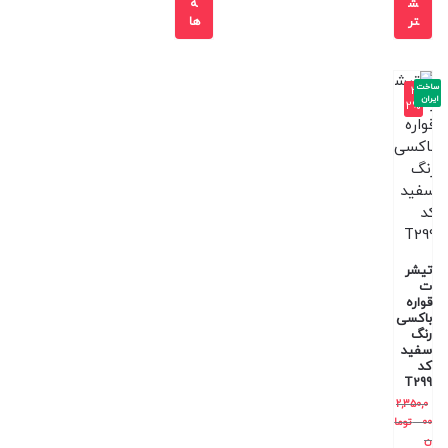
ش
ه
تر
ها
ساخت
-3
ایران
2%
تیشر
ت
قواره
باکسی
رنگ
سفید
کد
T299
2,350,0
00
توما
ن