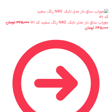
جوراب ساق دار مدل نایک NIKE رنگ سفید کد 121
325,000
تومان
245,000
تومان