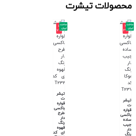
محصولات تیشرت
ساخت
ساخت
-5
-3
ایران
ایران
7%
2%
تیشر
ت
تیشر
قواره
ت
باکسی
قواره
طرح
باکسی
دار
ساده
رنگ
جیب
قهوه
دار
ای کد
رنگ