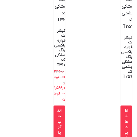
تیشر
ت
تیشر
قواره
ت
باکسی
قواره
رنگ
باکسی
مشکی
رنگ
کد
مشکی
T310
یشمی
کد
2,350,0
T259
00
توما
ن
1,599,0
00
توما
ن
اط
انت
لا
خا
عا
ب
ت
گز
بی
ین