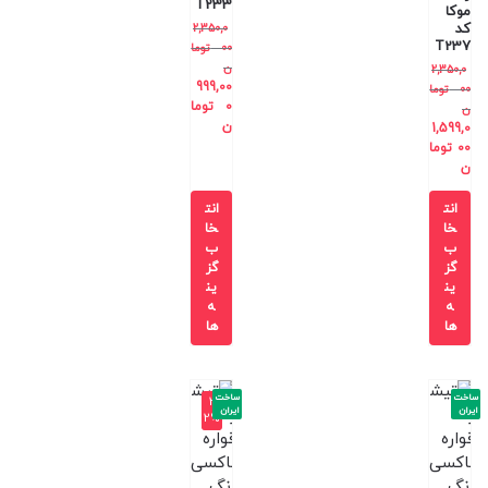
T233
موکا
کد
2,350,0
T237
00
توما
ن
2,350,0
999,00
00
توما
0
توما
ن
ن
1,599,0
00
توما
ن
انت
انت
خا
خا
ب
ب
گز
گز
ین
ین
ه
ه
ها
ها
ساخت
ساخت
-3
ایران
ایران
2%