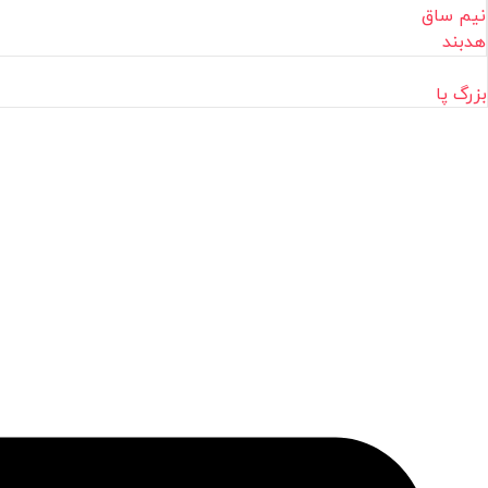
نیم ساق
هدبند
بزرگ پا